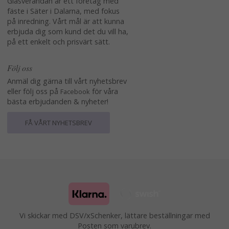
Glasverandan är ett företag med
fäste i Säter i Dalarna, med fokus
på inredning. Vårt mål är att kunna
erbjuda dig som kund det du vill ha,
på ett enkelt och prisvärt sätt.
Följ oss
Anmäl dig gärna till vårt nyhetsbrev
eller följ oss på
för våra
Facebook
bästa erbjudanden & nyheter!
FÅ VÅRT NYHETSBREV
Vi skickar med DSV/xSchenker, lättare beställningar med
Posten som varubrev.