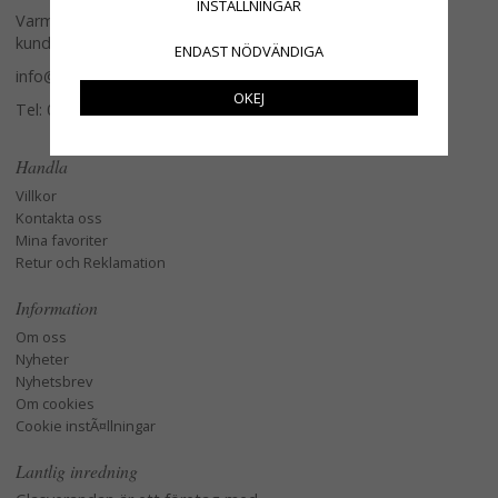
INSTÄLLNINGAR
Varmt välkommen att kontakta vår
kundtjänst.
ENDAST NÖDVÄNDIGA
info@glasverandan.se
OKEJ
Tel: 079-3495968
Handla
Villkor
Kontakta oss
Mina favoriter
Retur och Reklamation
Information
Om oss
Nyheter
Nyhetsbrev
Om cookies
Cookie instÃ¤llningar
Lantlig inredning