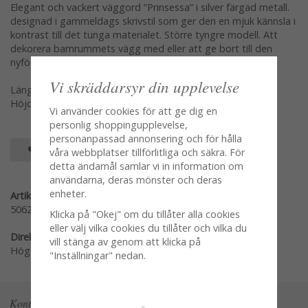
Elegant och vackert väggord ”Prinsessa” i silver färgad metall.
designad i gammeldags skrivstil som ger den en mjuk kännsla i
kontrast till det tunga materialet. Större tyngre modell. Att
dekorera barnrummets vägg med eller att ge bort till den
nyfödde text.
Vi skräddarsyr din upplevelse
Längd: 55cm
Höjd: 17,5cm
Vi använder cookies för att ge dig en
personlig shoppingupplevelse,
personanpassad annonsering och för hålla
SPARA SOM FAVORIT
våra webbplatser tillförlitliga och säkra. För
detta ändamål samlar vi in information om
användarna, deras mönster och deras
enheter.
Artikelnummer:
506286
Klicka på "Okej" om du tillåter alla cookies
eller välj vilka cookies du tillåter och vilka du
Direktlänk:
vill stänga av genom att klicka på
Högerklicka och kopiera adressen
"Inställningar" nedan.
Kontakta oss