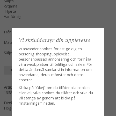
Säljes
-Stjärna
-Hjärta
Var för sig
Från Different Design
Vi skräddarsyr din upplevelse
Mäter 9cm
Vi använder cookies för att ge dig en
Säljes per styck hjärta & stjärna för sig
personlig shoppingupplevelse,
personanpassad annonsering och för hålla
våra webbplatser tillförlitliga och säkra. För
detta ändamål samlar vi in information om
SPARA SOM FAVORIT
användarna, deras mönster och deras
enheter.
Artikelnummer:
Klicka på "Okej" om du tillåter alla cookies
1358-1
eller välj vilka cookies du tillåter och vilka du
vill stänga av genom att klicka på
Direktlänk:
"Inställningar" nedan.
Högerklicka och kopiera adressen