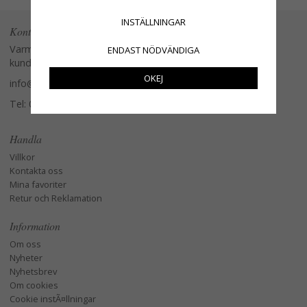
INSTÄLLNINGAR
Kontakta oss
Varmt välkommen att kontakta vår
ENDAST NÖDVÄNDIGA
kundtjänst.
OKEJ
info@glasverandan.se
Tel: 079-3495968
Handla
Villkor
Kontakta oss
Mina favoriter
Retur och Reklamation
Information
Om oss
Nyheter
Nyhetsbrev
Om cookies
Cookie instÃ¤llningar