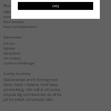
Handla
OKEJ
Villkor
Kontakta oss
Mina favoriter
Retur och Reklamation
Information
Om oss
Nyheter
Nyhetsbrev
Om cookies
Cookie instÃ¤llningar
Lantlig inredning
Glasverandan är ett företag med
fäste i Säter i Dalarna, med fokus
på inredning. Vårt mål är att kunna
erbjuda dig som kund det du vill ha,
på ett enkelt och prisvärt sätt.