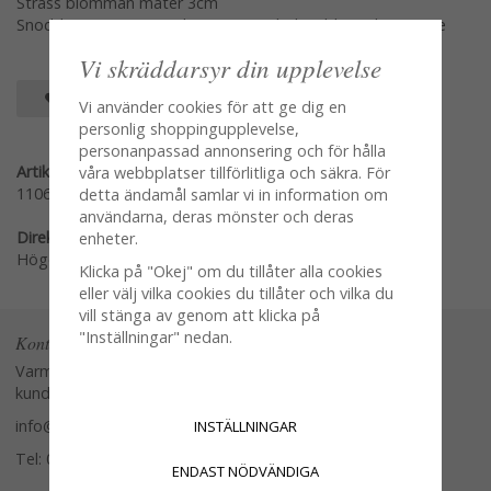
Strass blomman mäter 3cm
Snodden mäter 6cm rakt över osträkt kan bli mycket större
Vi skräddarsyr din upplevelse
SPARA SOM FAVORIT
Vi använder cookies för att ge dig en
personlig shoppingupplevelse,
personanpassad annonsering och för hålla
Artikelnummer:
våra webbplatser tillförlitliga och säkra. För
11067-00
detta ändamål samlar vi in information om
användarna, deras mönster och deras
Direktlänk:
enheter.
Högerklicka och kopiera adressen
Klicka på "Okej" om du tillåter alla cookies
eller välj vilka cookies du tillåter och vilka du
vill stänga av genom att klicka på
"Inställningar" nedan.
Kontakta oss
Varmt välkommen att kontakta vår
kundtjänst.
info@glasverandan.se
INSTÄLLNINGAR
Tel: 079-3495968
ENDAST NÖDVÄNDIGA