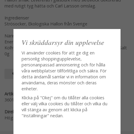
med rutigt tyg hätta och Carl Larsson omslag.
Ingredienser
Strösocker, Ekologiska Hallon från Sverige
Näringsvärde per 100g
Vi skräddarsyr din upplevelse
Energi 764 kj/183 Kcal Fett 0,3g Varav mättat fett 0g
Kolhydrater 43,22g Varav sockerarter 42,02g Protein 0,6g Salt
Vi använder cookies för att ge dig en
0g
personlig shoppingupplevelse,
personanpassad annonsering och för hålla
våra webbplatser tillförlitliga och säkra. För
SPARA SOM FAVORIT
detta ändamål samlar vi in information om
användarna, deras mönster och deras
enheter.
Artikelnummer:
Klicka på "Okej" om du tillåter alla cookies
360100-H
eller välj vilka cookies du tillåter och vilka du
vill stänga av genom att klicka på
Direktlänk:
"Inställningar" nedan.
Högerklicka och kopiera adressen