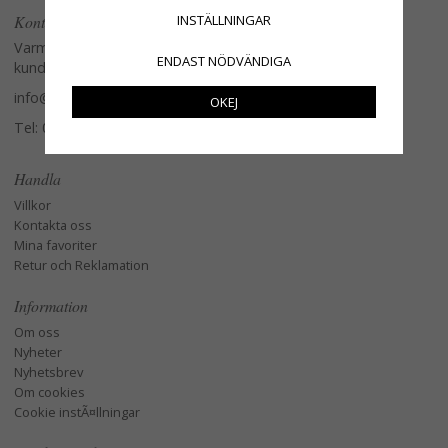
INSTÄLLNINGAR
Kontakta oss
Varmt välkommen att kontakta vår
ENDAST NÖDVÄNDIGA
kundtjänst.
info@glasverandan.se
OKEJ
Tel: 079-3495968
Handla
Villkor
Kontakta oss
Mina favoriter
Retur och Reklamation
Information
Om oss
Nyheter
Nyhetsbrev
Om cookies
Cookie instÃ¤llningar