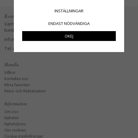
INSTÄLLNINGAR
Kontakta oss
ENDAST NÖDVÄNDIGA
Varmt välkommen att kontakta vår
kundtjänst.
OKEJ
info@glasverandan.se
Tel: 079-3495968
Handla
Villkor
Kontakta oss
Mina favoriter
Retur och Reklamation
Information
Om oss
Nyheter
Nyhetsbrev
Om cookies
Cookie instÃ¤llningar