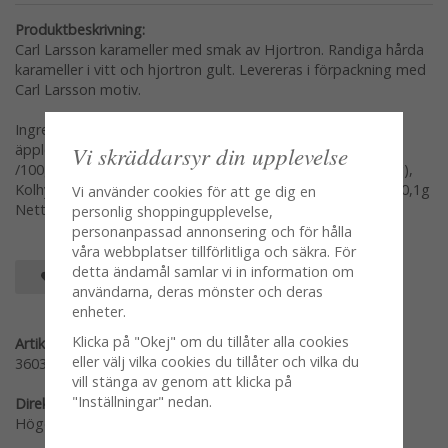
Produktbeskrivning:
Carl Larsson karameller med smak av Hjortron. Randiga hårda
karameller i vitt och hjortron gult. Levereras i förpackning med
Carl Larsson motiv.
Ingredienser: socker, glykossirap, surhetreglerande medel:
Vi skräddarsyr din upplevelse
äpplesyra, aromer, färgämnen: (E120,E160a) Näringsvärde
/100g: Energi 1652kJ/395kcal, Fett 0g (varav mättat fett 0g),
Kolhydrater 94g (varav sockerarter 94g), Protein 3g, Salt <0,1g
Vi använder cookies för att ge dig en
Nettovikt: 100g
personlig shoppingupplevelse,
personanpassad annonsering och för hålla
våra webbplatser tillförlitliga och säkra. För
detta ändamål samlar vi in information om
SPARA SOM FAVORIT
användarna, deras mönster och deras
enheter.
Klicka på "Okej" om du tillåter alla cookies
Artikelnummer:
eller välj vilka cookies du tillåter och vilka du
360300
vill stänga av genom att klicka på
"Inställningar" nedan.
Direktlänk:
Högerklicka och kopiera adressen