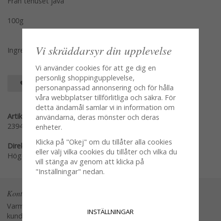
Från tehuset java
100g
Vi skräddarsyr din upplevelse
Ingredienser: Svart te, Rosenblad, Bergamottarom, Arom
Vi använder cookies för att ge dig en
personlig shoppingupplevelse,
SPARA SOM FAVORIT
personanpassad annonsering och för hålla
våra webbplatser tillförlitliga och säkra. För
detta ändamål samlar vi in information om
Artikelnummer:
användarna, deras mönster och deras
239481
enheter.
Klicka på "Okej" om du tillåter alla cookies
Direktlänk:
eller välj vilka cookies du tillåter och vilka du
Högerklicka och kopiera adressen
vill stänga av genom att klicka på
"Inställningar" nedan.
Kontakta oss
Varmt välkommen att kontakta vår
INSTÄLLNINGAR
kundtjänst.