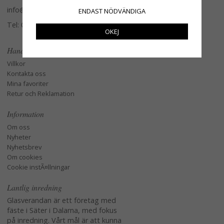
info@glasverandan.se
ENDAST NÖDVÄNDIGA
Tel: 079-3495968
OKEJ
Handla
Villkor
Kontakta oss
Mina favoriter
Retur och Reklamation
Information
Om oss
Nyheter
Nyhetsbrev
Om cookies
Cookie instÃ¤llningar
Lantlig inredning
Glasverandan är ett företag med
fäste i Säter i Dalarna, med fokus
på inredning. Vårt mål är att kunna