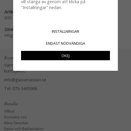
vill stänga av genom att klicka på
"Inställningar" nedan.
Artikelnummer:
635
Direktlänk:
INSTÄLLNINGAR
Högerklicka och kopiera adressen
ENDAST NÖDVÄNDIGA
OKEJ
Kontakta oss
Varmt välkommen att kontakta vår
kundtjänst.
info@glasverandan.se
Tel: 079-3495968
Handla
Villkor
Kontakta oss
Mina favoriter
Retur och Reklamation