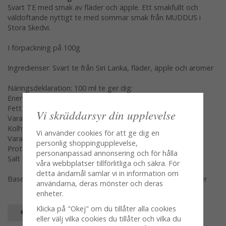
Svart TE med smak av fläder och äpple. Ett smakfullt och
väldoftande nyttigt te med sommar smak från MUDDUS i
Stora Skedvi.
I förpackning på 100g
Ingredienser: Svart te från Siri Lanka, fläder, äpple och aromer
Näringsdeklaration: 100 ml te ger dig:
Energi 17kj 4kcal
Fett 0g
Vi skräddarsyr din upplevelse
Varav mättat 0g
Kolhydrater 0,5g
Vi använder cookies för att ge dig en
Vara sockerarter 0,5g
personlig shoppingupplevelse,
Protein 0,5g
personanpassad annonsering och för hålla
Salt 0g
våra webbplatser tillförlitliga och säkra. För
detta ändamål samlar vi in information om
Baserat på 1tsk te bryggd i 100gr nykokt vatten 2-3minuter
användarna, deras mönster och deras
enheter.
Klicka på "Okej" om du tillåter alla cookies
SPARA SOM FAVORIT
eller välj vilka cookies du tillåter och vilka du