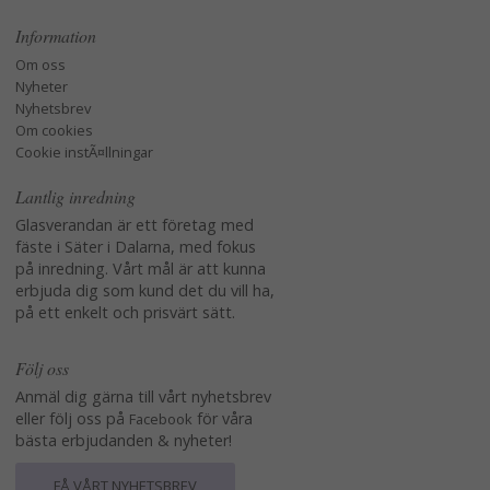
Information
Om oss
Nyheter
Nyhetsbrev
Om cookies
Cookie instÃ¤llningar
Lantlig inredning
Glasverandan är ett företag med
fäste i Säter i Dalarna, med fokus
på inredning. Vårt mål är att kunna
erbjuda dig som kund det du vill ha,
på ett enkelt och prisvärt sätt.
Följ oss
Anmäl dig gärna till vårt nyhetsbrev
eller följ oss på
för våra
Facebook
bästa erbjudanden & nyheter!
FÅ VÅRT NYHETSBREV