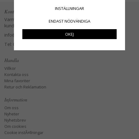
INSTÄLLNINGAR
Kontakta oss
Varmt välkommen att kontakta vår
ENDAST NÖDVÄNDIGA
kundtjänst.
OKEJ
info@glasverandan.se
Tel: 079-3495968
Handla
Villkor
Kontakta oss
Mina favoriter
Retur och Reklamation
Information
Om oss
Nyheter
Nyhetsbrev
Om cookies
Cookie instÃ¤llningar