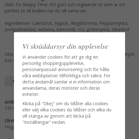
Natt Te Sleepy Time. Ett gott och rogivande te som är ett
perfekt te till kvällen när du vill varva ner.
Ingredienser: Lakritsrot, Nypon, Ringblomma, Pepparmynta,
jordgubbeblad, verbena, kamomill, ros, grönmynta, Silverlind
Vi skräddarsyr din upplevelse
Obs: Innehåller lakritsrot - personer som lider av högt blodtryck
Vi använder cookies för att ge dig en
bör undvika överdriven konsumtion.
personlig shoppingupplevelse,
personanpassad annonsering och för hålla
våra webbplatser tillförlitliga och säkra. För
SPARA SOM FAVORIT
detta ändamål samlar vi in information om
användarna, deras mönster och deras
enheter.
Artikelnummer:
Klicka på "Okej" om du tillåter alla cookies
1514223
eller välj vilka cookies du tillåter och vilka du
vill stänga av genom att klicka på
Direktlänk:
"Inställningar" nedan.
Högerklicka och kopiera adressen