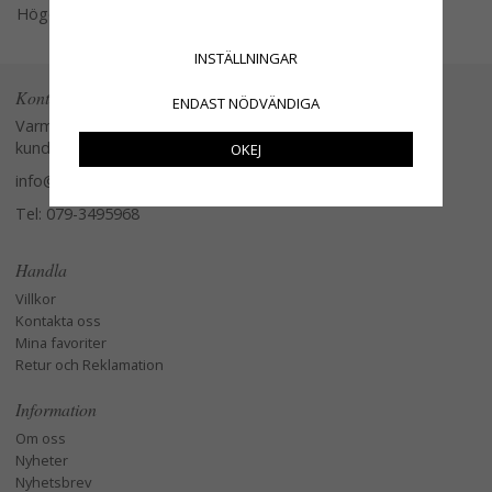
Högerklicka och kopiera adressen
INSTÄLLNINGAR
Kontakta oss
ENDAST NÖDVÄNDIGA
Varmt välkommen att kontakta vår
kundtjänst.
OKEJ
info@glasverandan.se
Tel: 079-3495968
Handla
Villkor
Kontakta oss
Mina favoriter
Retur och Reklamation
Information
Om oss
Nyheter
Nyhetsbrev