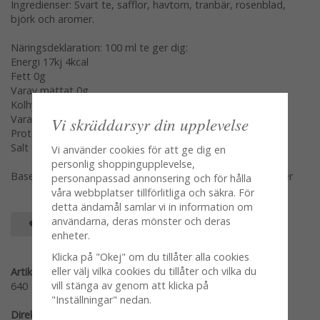
Ingredienser: Svart te, safflor, havtorn, tranbär, rosenblad,
björk och aromer.
Näringsdeklaration: 100 ml te ger dig:
Energi 17kj 4kcal
Fett 0g
Varav mättat 0g
Kolhydrater 0,5g
Vara sockerarter 0,5g
Vi skräddarsyr din upplevelse
Protein 0,5g
Salt 0g
Vi använder cookies för att ge dig en
personlig shoppingupplevelse,
Baserat på 1tsk te bryggd i 100gr nykokt vatten 2-3minuter
personanpassad annonsering och för hålla
våra webbplatser tillförlitliga och säkra. För
detta ändamål samlar vi in information om
användarna, deras mönster och deras
SPARA SOM FAVORIT
enheter.
Klicka på "Okej" om du tillåter alla cookies
eller välj vilka cookies du tillåter och vilka du
Artikelnummer:
vill stänga av genom att klicka på
640
"Inställningar" nedan.
Direktlänk: