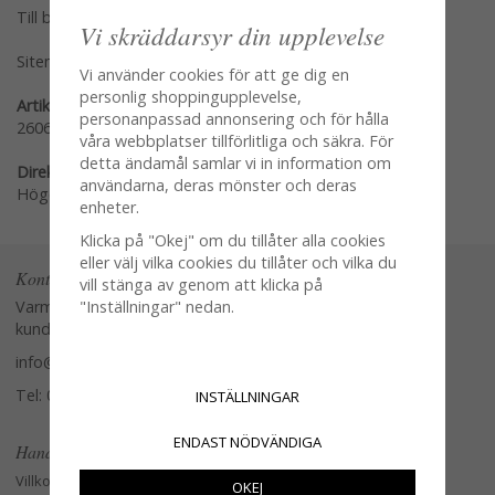
Till butikens startsida »
Vi skräddarsyr din upplevelse
Sitemap »
Vi använder cookies för att ge dig en
personlig shoppingupplevelse,
Artikelnummer:
personanpassad annonsering och för hålla
260600
våra webbplatser tillförlitliga och säkra. För
detta ändamål samlar vi in information om
Direktlänk:
användarna, deras mönster och deras
Högerklicka och kopiera adressen
enheter.
Klicka på "Okej" om du tillåter alla cookies
eller välj vilka cookies du tillåter och vilka du
Kontakta oss
vill stänga av genom att klicka på
"Inställningar" nedan.
Varmt välkommen att kontakta vår
kundtjänst.
info@glasverandan.se
Tel: 079-3495968
INSTÄLLNINGAR
ENDAST NÖDVÄNDIGA
Handla
Villkor
OKEJ