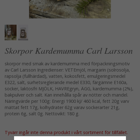
Skorpor Kardemumma Carl Larsson
skorpor med smak av kardemumma med förpackningsmotiv
av Carl Larsson Ingredienser: VETEmjöl, margarin (solrosolja,
rapsolja (fullhärdad), vatten, kokosfett, emulgeringsmedel
E322, salt, surhetsreglerande medel E330, färgämne E160a,
socker, laktosfri MJÖLK, HAVREgryn, ÄGG, kardemumma (2%),
bakpulver och salt. Kan innehålla spår av nötter och mandel.
Näringvärde per 100g: Energi 1900 kJ/ 460 kcal, fett 20g varv
mättat fett 17g, kolhydrater 62g varav sockerarter 21g,
protein 6g, salt 0g. Nettovikt: 180 g.
Tyvärr ingår inte denna produkt i vårt sortiment för tillfället.