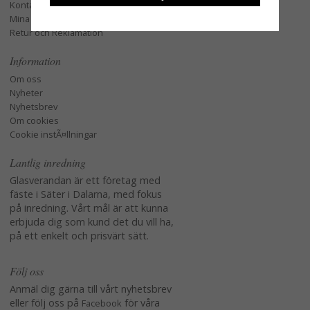
Kontakta oss
Mina favoriter
Retur och Reklamation
Information
Om oss
Nyheter
Nyhetsbrev
Om cookies
Cookie instÃ¤llningar
Lantlig inredning
Glasverandan är ett företag med
fäste i Säter i Dalarna, med fokus
på inredning. Vårt mål är att kunna
erbjuda dig som kund det du vill ha,
på ett enkelt och prisvärt sätt.
Följ oss
Anmäl dig gärna till vårt nyhetsbrev
eller följ oss på
för våra
Facebook