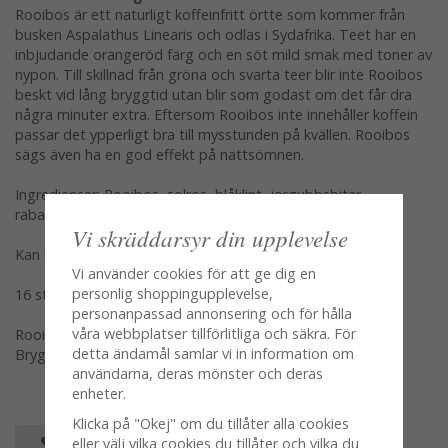
Rooibos är ett naturligt koffeinfritt örtte som kommer från
busken Aspalathus Linearis och odlas i Sydafrika. Teet har en
inbjudande orangeröd färg och en söt mild smak med toner av
nypon. Till skillnad från gröna och svarta teer blir inte Rooibos
beskt vid lång bryggtid utan blir som godast om det får dra
några minuter extra. Eftersom Rooibos inte innehåller koffein
passar det ypperligt bra till mysstunden på kvällen. Rooibos
sägs även ha en god effekt på nattsömnen.
Ingredienser: Rooibos, solros, blåklint, jorgubbsbitar,
rabarberbitar, naturlig arom, vanilj
Vi skräddarsyr din upplevelse
Kan innehålla spår av nötter
Vi använder cookies för att ge dig en
personlig shoppingupplevelse,
16 st komposterbara pyramditepåsar 16x3g)
personanpassad annonsering och för hålla
våra webbplatser tillförlitliga och säkra. För
Rooibos
detta ändamål samlar vi in information om
Bryggs vid ca 95 ºC, låt dra 3 minuter eller efter smak.
användarna, deras mönster och deras
enheter.
Klicka på "Okej" om du tillåter alla cookies
SPARA SOM FAVORIT
eller välj vilka cookies du tillåter och vilka du