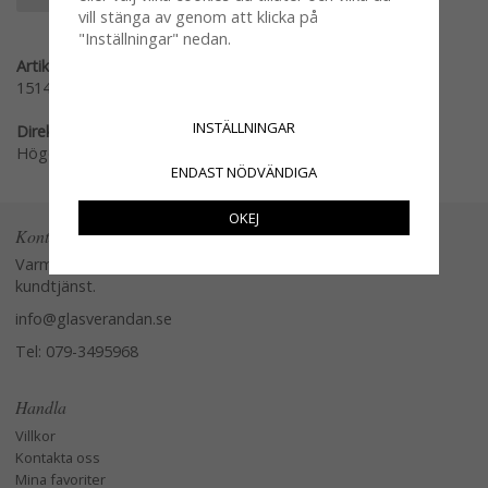
vill stänga av genom att klicka på
"Inställningar" nedan.
Artikelnummer:
1514216
INSTÄLLNINGAR
Direktlänk:
Högerklicka och kopiera adressen
ENDAST NÖDVÄNDIGA
OKEJ
Kontakta oss
Varmt välkommen att kontakta vår
kundtjänst.
info@glasverandan.se
Tel: 079-3495968
Handla
Villkor
Kontakta oss
Mina favoriter