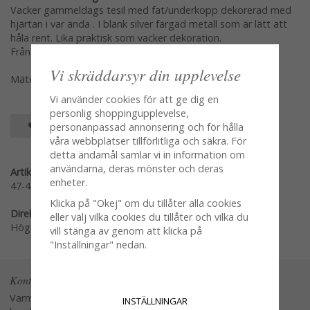
Vacker gammeldags tesil med fat/underkopp dekorerad med
hjärtan i var ända . I blank silver färgad metall som är lätt att
håla rent. Lika praktisk som vacker dekoration.
Från The Spice Tree
Vi skräddarsyr din upplevelse
Mäter ca 14*7*3cm
Vi använder cookies för att ge dig en
personlig shoppingupplevelse,
SPARA SOM FAVORIT
personanpassad annonsering och för hålla
våra webbplatser tillförlitliga och säkra. För
detta ändamål samlar vi in information om
användarna, deras mönster och deras
Artikelnummer:
enheter.
47-41934
Klicka på "Okej" om du tillåter alla cookies
Direktlänk:
eller välj vilka cookies du tillåter och vilka du
Högerklicka och kopiera adressen
vill stänga av genom att klicka på
"Inställningar" nedan.
Kontakta oss
Varmt välkommen att kontakta vår
INSTÄLLNINGAR