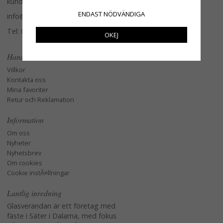
kundtjänst.
ENDAST NÖDVÄNDIGA
info@glasverandan.se
Tel: 079-3495968
OKEJ
Handla
Villkor
Kontakta oss
Mina favoriter
Retur och Reklamation
Information
Om oss
Nyheter
Nyhetsbrev
Om cookies
Cookie instÃ¤llningar
Lantlig inredning
Glasverandan är ett företag med
fäste i Säter i Dalarna, med fokus