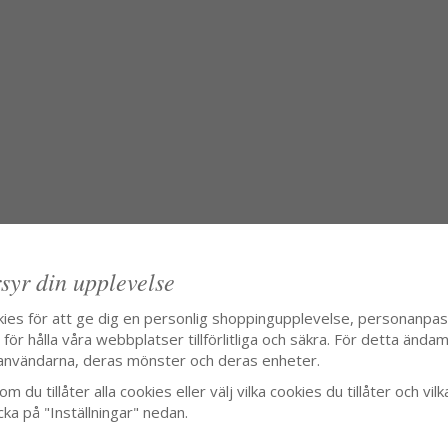
syr din upplevelse
kies för att ge dig en personlig shoppingupplevelse, personanpa
ör hålla våra webbplatser tillförlitliga och säkra. För detta ändamå
användarna, deras mönster och deras enheter.
m du tillåter alla cookies eller välj vilka cookies du tillåter och vilk
cka på "Inställningar" nedan.