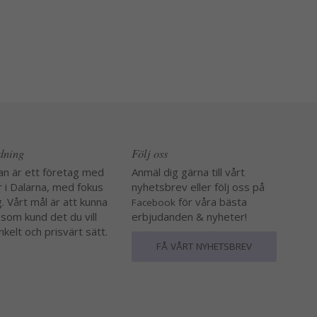
edning
Följ oss
an är ett företag med
Anmäl dig gärna till vårt
r i Dalarna, med fokus
nyhetsbrev eller följ oss på
. Vårt mål är att kunna
för våra bästa
Facebook
 som kund det du vill
erbjudanden & nyheter!
nkelt och prisvärt sätt.
FÅ VÅRT NYHETSBREV