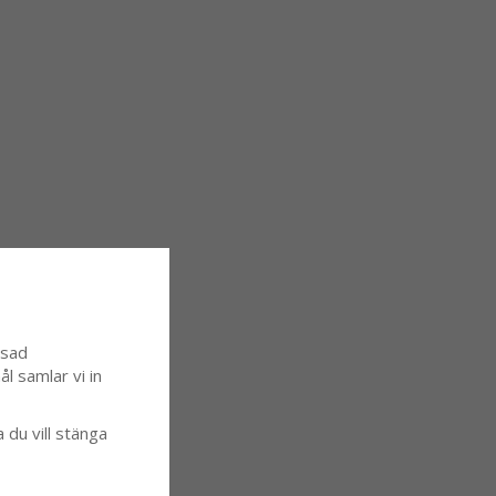
ssad
l samlar vi in
a du vill stänga