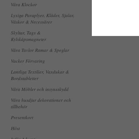
Våra Klockor
Lyxiga Paraplyer, Kläder, Sjalar,
Väskor & Necessärer
Skyltar, Tags &
Kylskåpsmagneter
Våra Tavlor Ramar & Speglar
Vacker Förvaring
Lantliga Textilier, Vaxdukar &
Bordstabletter
Våra Möbler och insynsskydd
Våra husdjur dekorationer och
tillbehör
Presentkort
Höst