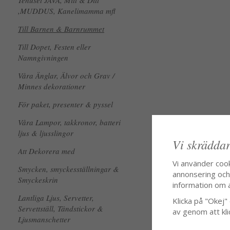
Tehuset JAVA, Mitt & Ditt
,MUDDUS, Kanelimamma mfl
Till Barnen & Barnrummet
Till Dopet, Festen eller
Namngivningen
Våra Änglar, Älvor och Grav /
Minnes dekorationer
För paket, presenter & pyssel
Våra Lampor, takkronor, batteri
ljus & ljusslingor
Vi skräddar
Att Dekorera med
Vi använder coo
Smycken, smyckesställningar &
annonsering och f
Smyckeskrin
information om 
Lantliga Ljus, Servetter,
Klicka på "Okej" o
Servettställ, Tändstickor &
av genom att kli
Ljusmanschetter