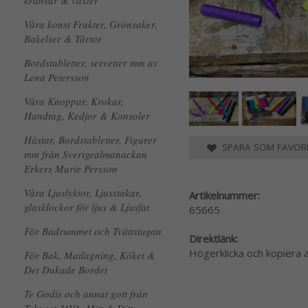
kransar & växter
Våra konst Frukter, Grönsaker,
Bakelser & Tårtor
Bordstabletter, servetter mm av
Lena Petersson
Våra Knoppar, Krokar,
Handtag, Kedjor & Konsoler
Hästar, Bordstabletter, Figurer
SPARA SOM FAVORI
mm från Sverigealmanackan
Erkers Marie Persson
Våra Ljuslyktor, Ljusstakar,
Artikelnummer:
glasklockor för ljus & Ljusfat
65665
För Badrummet och Tvättstugan
Direktlänk:
Högerklicka och kopiera
För Bak, Matlagning, Köket &
Det Dukade Bordet
Te Godis och annat gott från