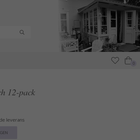
0
h 12-pack
nde leverans
RGEN