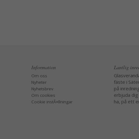
Information
Lantlig inr
Glasverand
Om oss
fäste i Säte
Nyheter
på inredning
Nyhetsbrev
erbjuda dig
Om cookies
ha, på ett e
Cookie instÃ¤llningar