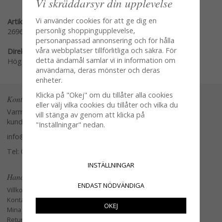
Vi skräddarsyr din upplevelse
Vi använder cookies för att ge dig en
Artikelnummer:
personlig shoppingupplevelse,
26965
personanpassad annonsering och för hålla
våra webbplatser tillförlitliga och säkra. För
Direktlänk:
detta ändamål samlar vi in information om
Högerklicka och kopiera adressen
användarna, deras mönster och deras
enheter.
Klicka på "Okej" om du tillåter alla cookies
Kontakta oss
eller välj vilka cookies du tillåter och vilka du
Varmt välkommen att kontakta vår
vill stänga av genom att klicka på
kundtjänst.
"Inställningar" nedan.
info@glasverandan.se
Tel: 079-3495968
INSTÄLLNINGAR
Handla
ENDAST NÖDVÄNDIGA
Villkor
Kontakta oss
OKEJ
Mina favoriter
Retur och Reklamation