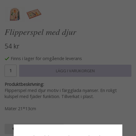
Flipperspel med djur
54 kr
Finns i lager för omgående leverans
LÄGG I VARUKORGEN
Produktbeskrivning:
Flipperspel med djur motiv i färgglada nyanser. En roligt
kulspel med fjäder funktion. Tillverkat i plast.
Mäter 21*13cm
SPARA SOM FAVORIT