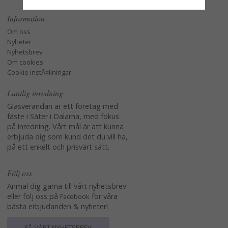
Information
Om oss
Nyheter
Nyhetsbrev
Om cookies
Cookie instÃ¤llningar
Lantlig inredning
Glasverandan är ett företag med
fäste i Säter i Dalarna, med fokus
på inredning. Vårt mål är att kunna
erbjuda dig som kund det du vill ha,
på ett enkelt och prisvärt sätt.
Följ oss
Anmäl dig gärna till vårt nyhetsbrev
eller följ oss på
för våra
Facebook
bästa erbjudanden & nyheter!
FÅ VÅRT NYHETSBREV