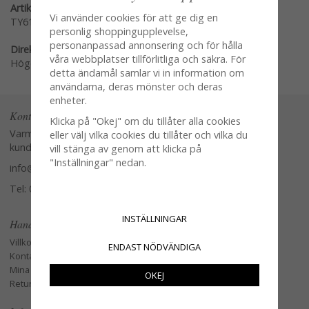
Artikelnummer:
Vi använder cookies för att ge dig en
TY610
personlig shoppingupplevelse,
personanpassad annonsering och för hålla
Direktlänk:
våra webbplatser tillförlitliga och säkra. För
Högerklicka och kopiera adressen
detta ändamål samlar vi in information om
användarna, deras mönster och deras
enheter.
Kontakta oss
Klicka på "Okej" om du tillåter alla cookies
Varmt välkommen att kontakta vår
eller välj vilka cookies du tillåter och vilka du
kundtjänst.
vill stänga av genom att klicka på
"Inställningar" nedan.
info@glasverandan.se
Tel: 079-3495968
INSTÄLLNINGAR
Handla
Villkor
ENDAST NÖDVÄNDIGA
Kontakta oss
Mina favoriter
OKEJ
Retur och Reklamation