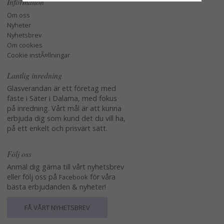
Information
Om oss
Nyheter
Nyhetsbrev
Om cookies
Cookie instÃ¤llningar
Lantlig inredning
Glasverandan är ett företag med
fäste i Säter i Dalarna, med fokus
på inredning. Vårt mål är att kunna
erbjuda dig som kund det du vill ha,
på ett enkelt och prisvärt sätt.
Följ oss
Anmäl dig gärna till vårt nyhetsbrev
eller följ oss på
för våra
Facebook
bästa erbjudanden & nyheter!
FÅ VÅRT NYHETSBREV