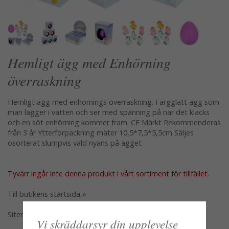
Hemligt ägg med Enhörning
överraskning
Hemligt ägg med enhörnings överraskning. Färgglatt ägg som
man lägger i vatten och ser med spänning på när det kläcks
och en söt enhörning kommer fram. CE Märkt Rekommenderas
från 3 år Ytterförpackning mäter 10,5*7,5*5,5cm Säljes
osorterat slumpvis vald nyans på ägget
Tyvärr ingår inte denna produkt i vårt sortiment för tillfället.
Till butikens startsida »
Sitemap »
Vi skräddarsyr din upplevelse