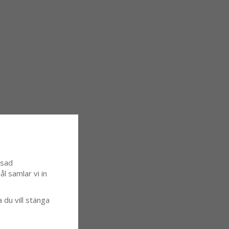
ssad
l samlar vi in
a du vill stänga