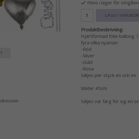
Finns i lager för omgåe
LÄGG I VARUKO
Produktbeskrivning:
Hjärtformad folie ballong. 
fyra olika nyanser.
-Röd
T
-Silver
-Guld
-Rosa
Säljes per styck en och en
Mäter 45cm
 adressen
Säljes var färg för sig en o