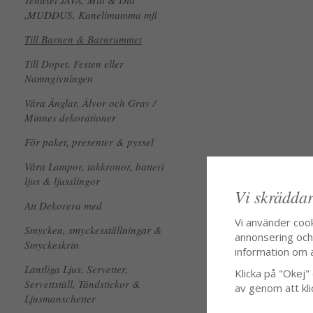
Tehuset JAVA, Mitt & Ditt
,MUDDUS, Kanelimamma mfl
Till Barnen & Barnrummet
Till Dopet, Festen eller
Namngivningen
Våra Änglar, Älvor och Grav /
Minnes dekorationer
För paket, presenter & pyssel
Våra Lampor, takkronor, batteri
ljus & ljusslingor
Vi skräddar
Att Dekorera med
Vi använder coo
Smycken, smyckesställningar &
annonsering och f
Smyckeskrin
information om 
Lantliga Ljus, Servetter,
Klicka på "Okej" o
Servettställ, Tändstickor &
av genom att kli
Ljusmanschetter