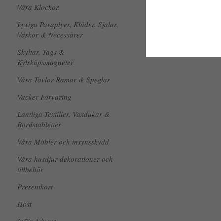
Våra Klockor
Lyxiga Paraplyer, Kläder, Sjalar,
Väskor & Necessärer
Skyltar, Tags &
Kylskåpsmagneter
Våra Tavlor Ramar & Speglar
Vacker Förvaring
Lantliga Textilier, Vaxdukar &
Bordstabletter
Våra Möbler och insynsskydd
Våra husdjur dekorationer och
tillbehör
Presentkort
Höst