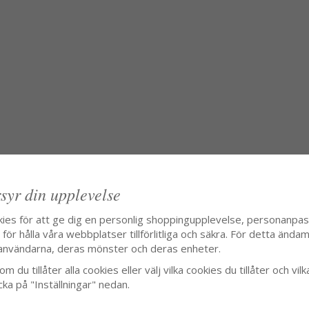
syr din upplevelse
kies för att ge dig en personlig shoppingupplevelse, personanpa
ör hålla våra webbplatser tillförlitliga och säkra. För detta ändamå
användarna, deras mönster och deras enheter.
m du tillåter alla cookies eller välj vilka cookies du tillåter och vilk
cka på "Inställningar" nedan.