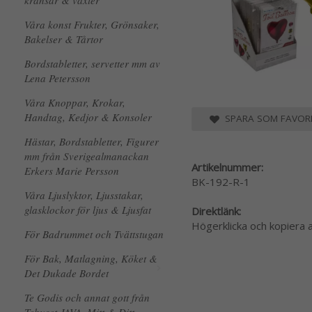
kransar & växter
Våra konst Frukter, Grönsaker,
Bakelser & Tårtor
Bordstabletter, servetter mm av
Lena Petersson
Våra Knoppar, Krokar,
Handtag, Kedjor & Konsoler
SPARA SOM FAVORI
Hästar, Bordstabletter, Figurer
mm från Sverigealmanackan
Artikelnummer:
Erkers Marie Persson
BK-192-R-1
Våra Ljuslyktor, Ljusstakar,
glasklockor för ljus & Ljusfat
Direktlänk:
Högerklicka och kopiera
För Badrummet och Tvättstugan
För Bak, Matlagning, Köket &
Det Dukade Bordet
Te Godis och annat gott från