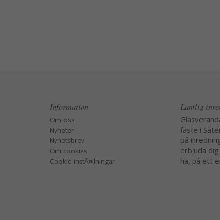
Information
Lantlig inr
Glasverand
Om oss
fäste i Säte
Nyheter
på inredning
Nyhetsbrev
erbjuda dig
Om cookies
ha, på ett e
Cookie instÃ¤llningar