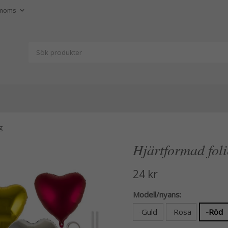
g
Hjärtformad foli
24 kr
Modell/nyans:
-Guld
-Rosa
-Röd