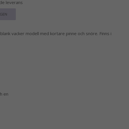
nde leverans
RGEN
I blank vacker modell med kortare pinne och snöre. Finns i
ch en