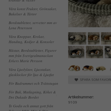
kransar & växter
Våra konst Frukter, Grönsaker,
Bakelser & Tårtor
Bordstabletter, servetter mm av
Lena Petersson
Våra Knoppar, Krokar,
Handtag, Kedjor & Konsoler
Hästar, Bordstabletter, Figurer
mm från Sverigealmanackan
Erkers Marie Persson
Våra Ljuslyktor, Ljusstakar,
glasklockor för ljus & Ljusfat
SPARA SOM FAVORI
För Badrummet och Tvättstugan
För Bak, Matlagning, Köket &
Artikelnummer:
Det Dukade Bordet
9109
Te Godis och annat gott från