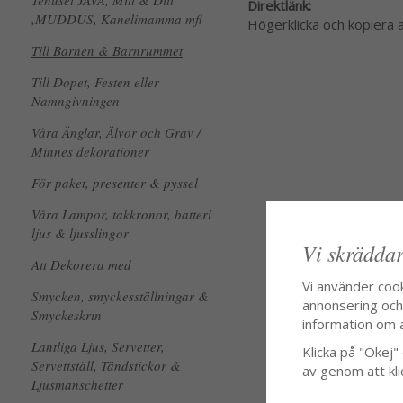
Tehuset JAVA, Mitt & Ditt
Direktlänk:
,MUDDUS, Kanelimamma mfl
Högerklicka och kopiera
Till Barnen & Barnrummet
Till Dopet, Festen eller
Namngivningen
Våra Änglar, Älvor och Grav /
Minnes dekorationer
För paket, presenter & pyssel
Våra Lampor, takkronor, batteri
ljus & ljusslingor
Vi skräddar
Att Dekorera med
Vi använder coo
Smycken, smyckesställningar &
annonsering och f
Smyckeskrin
information om 
Lantliga Ljus, Servetter,
Klicka på "Okej" o
Servettställ, Tändstickor &
av genom att kli
Ljusmanschetter