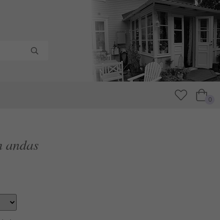
0
m andas