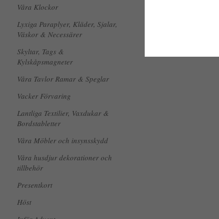
Våra Klockor
Lyxiga Paraplyer, Kläder, Sjalar,
Väskor & Necessärer
Skyltar, Tags &
Kylskåpsmagneter
Våra Tavlor Ramar & Speglar
Vacker Förvaring
Lantliga Textilier, Vaxdukar &
Bordstabletter
Våra Möbler och insynsskydd
Våra husdjur dekorationer och
tillbehör
Presentkort
Höst