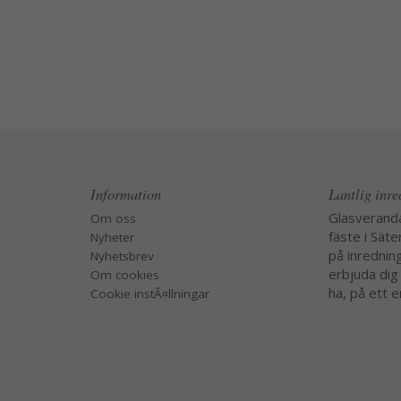
Information
Lantlig inr
Glasverand
Om oss
fäste i Säte
Nyheter
på inredning
Nyhetsbrev
erbjuda dig
Om cookies
ha, på ett e
Cookie instÃ¤llningar