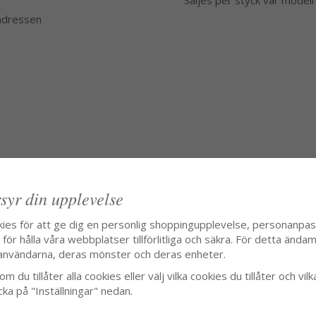
Säljes per styck var modell
 adressen
syr din upplevelse
kies för att ge dig en personlig shoppingupplevelse, personanpa
ör hålla våra webbplatser tillförlitliga och säkra. För detta ändamå
användarna, deras mönster och deras enheter.
m du tillåter alla cookies eller välj vilka cookies du tillåter och vilk
cka på "Inställningar" nedan.