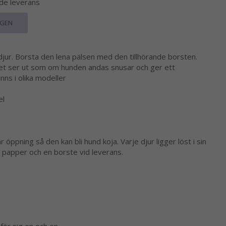
nde leverans
RGEN
jur. Borsta den lena pälsen med den tillhörande borsten.
det ser ut som om hunden andas snusar och ger ett
inns i olika modeller
el
öppning så den kan bli hund koja. Varje djur ligger löst i sin
 papper och en borste vid leverans.