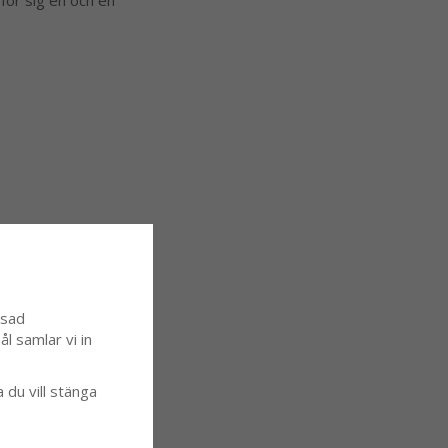
 för sig en och en
ssad
l samlar vi in
a du vill stänga