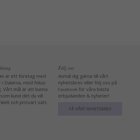
edning
Följ oss
an är ett företag med
Anmäl dig gärna till vårt
r i Dalarna, med fokus
nyhetsbrev eller följ oss på
. Vårt mål är att kunna
för våra bästa
Facebook
 som kund det du vill
erbjudanden & nyheter!
nkelt och prisvärt sätt.
FÅ VÅRT NYHETSBREV