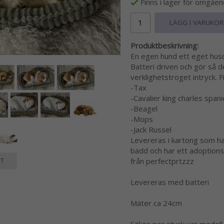
Finns i lager för omgåe
LÄGG I VARUKO
Produktbeskrivning:
En egen hund ett eget husd
Batteri driven och gör så 
verklighetstroget intryck. F
-Tax
-Cavalier king charles spani
-Beagel
-Mops
-Jack Russel
Levereras i kartong som har 
bädd och har ett adoptions
T
från perfectprtzzz
Levereras med batteri
Mäter ca 24cm