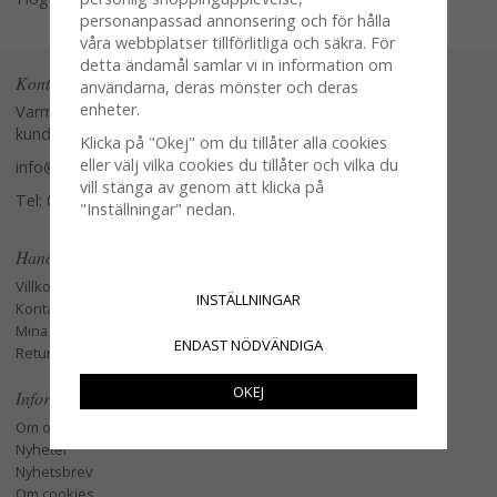
personanpassad annonsering och för hålla
våra webbplatser tillförlitliga och säkra. För
detta ändamål samlar vi in information om
Kontakta oss
användarna, deras mönster och deras
enheter.
Varmt välkommen att kontakta vår
kundtjänst.
Klicka på "Okej" om du tillåter alla cookies
eller välj vilka cookies du tillåter och vilka du
info@glasverandan.se
vill stänga av genom att klicka på
Tel: 079-3495968
"Inställningar" nedan.
Handla
Villkor
INSTÄLLNINGAR
Kontakta oss
Mina favoriter
ENDAST NÖDVÄNDIGA
Retur och Reklamation
OKEJ
Information
Om oss
Nyheter
Nyhetsbrev
Om cookies