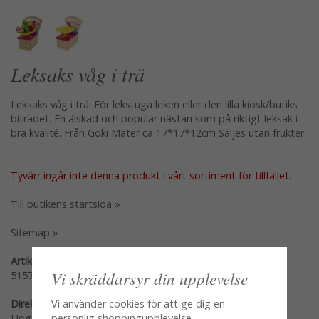
Leksaks våg i trä
Leksaks våg i trä. För lekstuga leken eller den lilla kiosk/butiks
biträdet. En älskad och populär nästan som på riktigt leksak i
bra kvalité. Från Goki Mäter ca 17*17*12cm Säljes utan frukter
Tyvärr ingår inte denna produkt i vårt sortiment för tillfället.
Till butikens startsida »
Sitemap »
Artikelnummer:
Vi skräddarsyr din upplevelse
51576
Direktlänk:
Vi använder cookies för att ge dig en
Högerklicka och kopiera adressen
personlig shoppingupplevelse,