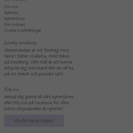
Om oss
Nyheter
Nyhetsbrev
Om cookies
Cookie instÃ¤llningar
Lantlig inredning
Glasverandan är ett företag med
fäste i Säter i Dalarna, med fokus
på inredning. Vårt mål är att kunna
erbjuda dig som kund det du vill ha,
på ett enkelt och prisvärt sätt.
Följ oss
Anmäl dig gärna till vårt nyhetsbrev
eller följ oss på
för våra
Facebook
bästa erbjudanden & nyheter!
FÅ VÅRT NYHETSBREV