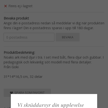
Finns ej i lagret
Bevaka produkt
Ange din e-postadress nedan så meddelar vi dig när produkten
finns i lager! Din e-postadress sparas i upp till 180 dagar.
BEVAKA
Produktbeskrivning:
Noaks ark med djur i trä. I set med båt, flera djur och gubbar. I
pedagogisk och lekvänlig söt modell med flera detaljer.
Från Goki
31*14*16,5 cm, 32 delar
SPARA SOM FAVORIT
Vi skräddarsyr din upplevelse