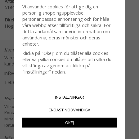
Artikelnummer:
Vi använder cookies för att ge dig en
51846
personlig shoppingupplevelse,
personanpassad annonsering och för hålla
Direktlänk:
våra webbplatser tillförlitliga och säkra. För
Högerklicka och kopiera adressen
detta ändamål samlar vi in information om
användarna, deras mönster och deras
enheter.
Kontakta oss
Klicka på "Okej" om du tillåter alla cookies
Varmt välkommen att kontakta vår
eller välj vilka cookies du tillåter och vilka du
kundtjänst.
vill stänga av genom att klicka på
"Inställningar" nedan.
info@glasverandan.se
Tel: 079-3495968
INSTÄLLNINGAR
Handla
Villkor
ENDAST NÖDVÄNDIGA
Kontakta oss
Mina favoriter
OKEJ
Retur och Reklamation
Information