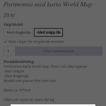
Portmonnä med karta World Map
29 kr
Färg/Modell:
-Med dragkedja
-Med snäpp lås
Finns i lager för omgående leverans
LÄGG I VARUKORGEN
Produktbeskrivning:
Portmonnä Karta World Map. Finns i två olika nyanser
-Med snäppe
-Med dragkedja
Modell som passar liten som stor.
Mäter ca 10*5cm
Säljes per styck var nyans för sig