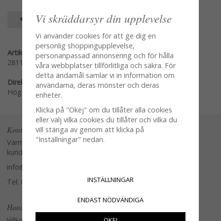
Vi skräddarsyr din upplevelse
SPARA SOM FAVORIT
Vi använder cookies för att ge dig en
personlig shoppingupplevelse,
Artikelnummer:
personanpassad annonsering och för hålla
28113-S
våra webbplatser tillförlitliga och säkra. För
detta ändamål samlar vi in information om
Direktlänk:
användarna, deras mönster och deras
Högerklicka och kopiera adressen
enheter.
Klicka på "Okej" om du tillåter alla cookies
eller välj vilka cookies du tillåter och vilka du
Kontakta oss
vill stänga av genom att klicka på
"Inställningar" nedan.
Varmt välkommen att kontakta vår
kundtjänst.
info@glasverandan.se
INSTÄLLNINGAR
Tel: 079-3495968
ENDAST NÖDVÄNDIGA
Handla
Villkor
OKEJ