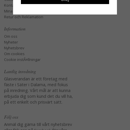
Kontakta oss
Mina favoriter
Retur och Reklamation
Information
Om oss
Nyheter
Nyhetsbrev
Om cookies
Cookie instÃ¤llningar
Lantlig inredning
Glasverandan är ett företag med
fäste i Säter i Dalarna, med fokus
på inredning. Vårt mål är att kunna
erbjuda dig som kund det du vill ha,
på ett enkelt och prisvärt sätt.
Följ oss
Anmäl dig gärna till vårt nyhetsbrev