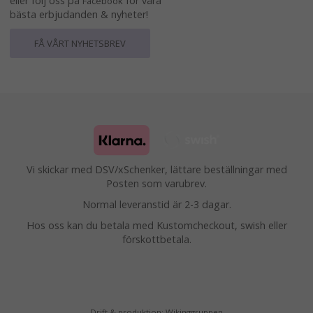
eller följ oss på
för våra
Facebook
bästa erbjudanden & nyheter!
FÅ VÅRT NYHETSBREV
Vi skickar med DSV/xSchenker, lättare beställningar med
Posten som varubrev.
Normal leveranstid är 2-3 dagar.
Hos oss kan du betala med Kustomcheckout, swish eller
förskottbetala.
Drift & produktion:
Wikinggruppen