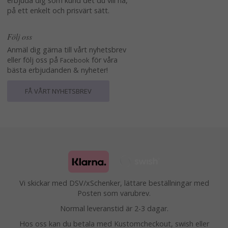
erbjuda dig som kund det du vill ha,
på ett enkelt och prisvärt sätt.
Följ oss
Anmäl dig gärna till vårt nyhetsbrev
eller följ oss på
för våra
Facebook
bästa erbjudanden & nyheter!
FÅ VÅRT NYHETSBREV
Vi skickar med DSV/xSchenker, lättare beställningar med
Posten som varubrev.
Normal leveranstid är 2-3 dagar.
Hos oss kan du betala med Kustomcheckout, swish eller