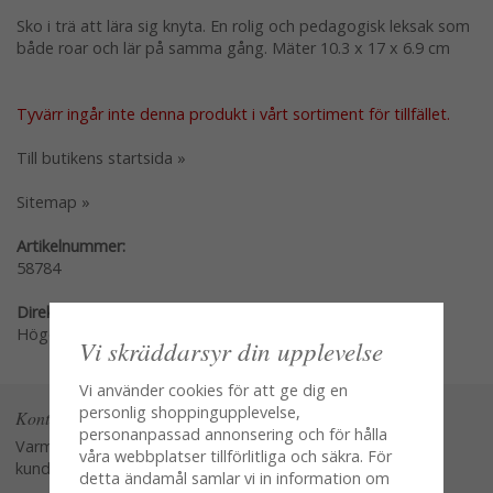
Sko i trä att lära sig knyta. En rolig och pedagogisk leksak som
både roar och lär på samma gång. Mäter 10.3 x 17 x 6.9 cm
Tyvärr ingår inte denna produkt i vårt sortiment för tillfället.
Till butikens startsida »
Sitemap »
Artikelnummer:
58784
Direktlänk:
Högerklicka och kopiera adressen
Vi skräddarsyr din upplevelse
Vi använder cookies för att ge dig en
personlig shoppingupplevelse,
Kontakta oss
personanpassad annonsering och för hålla
Varmt välkommen att kontakta vår
våra webbplatser tillförlitliga och säkra. För
kundtjänst.
detta ändamål samlar vi in information om