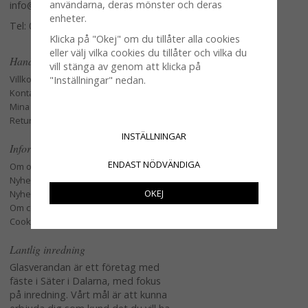
användarna, deras mönster och deras
info@glasverandan.se
enheter.
Tel: 079-3495968
Klicka på "Okej" om du tillåter alla cookies
eller välj vilka cookies du tillåter och vilka du
Handla
vill stänga av genom att klicka på
Villkor
"Inställningar" nedan.
Kontakta oss
Mina favoriter
Retur och Reklamation
INSTÄLLNINGAR
Information
ENDAST NÖDVÄNDIGA
Om oss
Nyheter
OKEJ
Nyhetsbrev
Om cookies
Cookie instÃ¤llningar
Lantlig inredning
Glasverandan är ett företag med
fäste i Säter i Dalarna, med fokus
på inredning. Vårt mål är att kunna