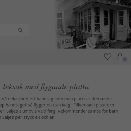
0
g leksak med flygande platta
 I två delar med ett handtag som man placerar den runda
op handtaget så flyger plattan iväg . Tillverkad i plast och
nser. Säljes slumpvis vald färg. Rekommenderas inte för barn
Säljes per styck en och en