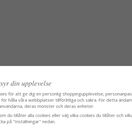
syr din upplevelse
kies för att ge dig en personlig shoppingupplevelse, personanpa
ör hålla våra webbplatser tillförlitliga och säkra. För detta ändamå
användarna, deras mönster och deras enheter.
m du tillåter alla cookies eller välj vilka cookies du tillåter och vilk
cka på "Inställningar" nedan.