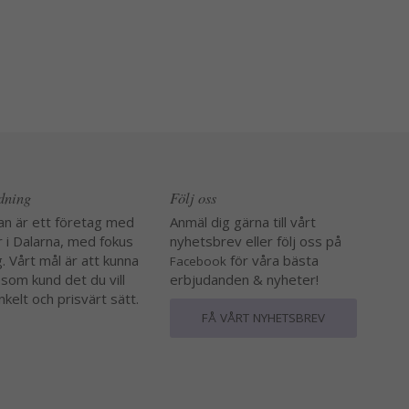
edning
Följ oss
an är ett företag med
Anmäl dig gärna till vårt
r i Dalarna, med fokus
nyhetsbrev eller följ oss på
. Vårt mål är att kunna
för våra bästa
Facebook
 som kund det du vill
erbjudanden & nyheter!
nkelt och prisvärt sätt.
FÅ VÅRT NYHETSBREV