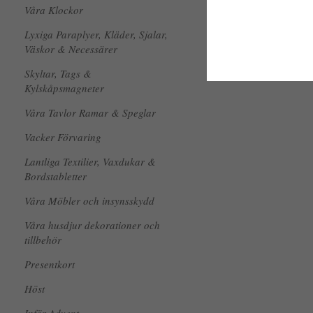
Våra Klockor
Lyxiga Paraplyer, Kläder, Sjalar,
Väskor & Necessärer
Skyltar, Tags &
Kylskåpsmagneter
Våra Tavlor Ramar & Speglar
Vacker Förvaring
Lantliga Textilier, Vaxdukar &
Bordstabletter
Våra Möbler och insynsskydd
Våra husdjur dekorationer och
tillbehör
Presentkort
Höst