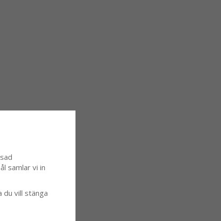
ssad
l samlar vi in
a du vill stänga