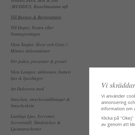
Tehuset JAVA, Mitt & Ditt
,MUDDUS, Kanelimamma mfl
Till Barnen & Barnrummet
Till Dopet, Festen eller
Namngivningen
Våra Änglar, Älvor och Grav /
Minnes dekorationer
För paket, presenter & pyssel
Våra Lampor, takkronor, batteri
ljus & ljusslingor
Vi skräddar
Att Dekorera med
Vi använder coo
Smycken, smyckesställningar &
annonsering och f
Smyckeskrin
information om 
Lantliga Ljus, Servetter,
Klicka på "Okej" o
Servettställ, Tändstickor &
av genom att kli
Ljusmanschetter