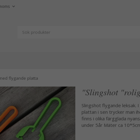
 med flygande platta
"Slingshot "roli
Slingshot flygande leksak.
plattan i sen trycker man ih
finns i olika färgglada nya
under 5år Mäter ca 10*5cm 