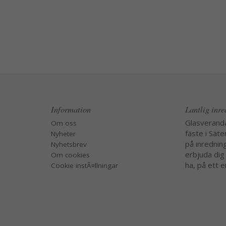
Information
Lantlig inr
Glasverand
Om oss
fäste i Säte
Nyheter
på inredning
Nyhetsbrev
erbjuda dig
Om cookies
ha, på ett e
Cookie instÃ¤llningar