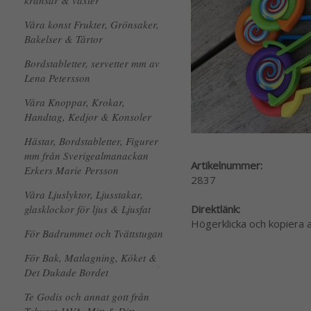
kransar & växter
Våra konst Frukter, Grönsaker,
Bakelser & Tårtor
Bordstabletter, servetter mm av
Lena Petersson
Våra Knoppar, Krokar,
Handtag, Kedjor & Konsoler
Hästar, Bordstabletter, Figurer
mm från Sverigealmanackan
Artikelnummer:
Erkers Marie Persson
2837
Våra Ljuslyktor, Ljusstakar,
glasklockor för ljus & Ljusfat
Direktlänk:
Högerklicka och kopiera
För Badrummet och Tvättstugan
För Bak, Matlagning, Köket &
Det Dukade Bordet
Te Godis och annat gott från