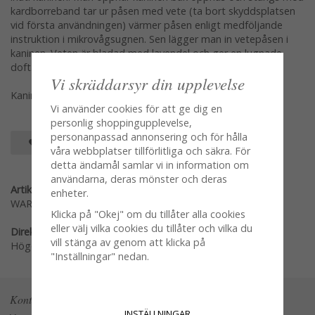
kardborreband tar ur påsen med vete (ta bort skyddsplatsen
vid första användningen) värmer påsen enligt medföljande
instruktion i mikrovågsugnen. Sen lägger man in vetepåsen i
kaninen. Veten är bladad med lavendel och ger en lugnade
doft.
Vi skräddarsyr din upplevelse
Kaninen mäter ca 28*25cm
Vi använder cookies för att ge dig en
personlig shoppingupplevelse,
personanpassad annonsering och för hålla
SPARA SOM FAVORIT
våra webbplatser tillförlitliga och säkra. För
detta ändamål samlar vi in information om
användarna, deras mönster och deras
Artikelnummer:
enheter.
WARM46
Klicka på "Okej" om du tillåter alla cookies
eller välj vilka cookies du tillåter och vilka du
Direktlänk:
vill stänga av genom att klicka på
Högerklicka och kopiera adressen
"Inställningar" nedan.
Kontakta oss
INSTÄLLNINGAR