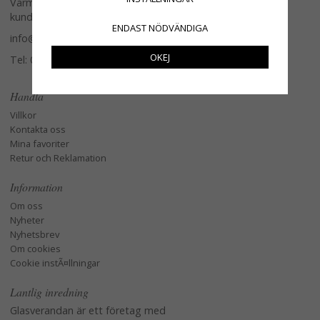
Varmt välkommen att kontakta vår
kundtjänst.
ENDAST NÖDVÄNDIGA
info@glasverandan.se
OKEJ
Tel: 079-3495968
Handla
Villkor
Kontakta oss
Mina favoriter
Retur och Reklamation
Information
Om oss
Nyheter
Nyhetsbrev
Om cookies
Cookie instÃ¤llningar
Lantlig inredning
Glasverandan är ett företag med