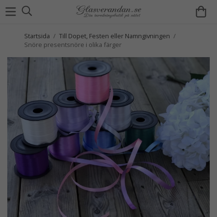
Startsida
/
Till Dopet, Festen eller Namngivningen
/
Snöre presentsnöre i olika färger