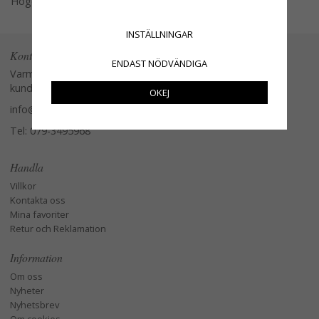
Högerklicka och kopiera adressen
INSTÄLLNINGAR
Kontakta oss
ENDAST NÖDVÄNDIGA
Varmt välkommen att kontakta vår
kundtjänst.
OKEJ
info@glasverandan.se
Tel: 079-3495968
Handla
Villkor
Kontakta oss
Mina favoriter
Retur och Reklamation
Information
Om oss
Nyheter
Nyhetsbrev