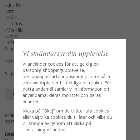
-Ljus lila
-Vitt
-Grått
-Lila Rosa
-Mörk lila
-Grönt
-Blått
Säljes per rulle var färg för sig.
Vi skräddarsyr din upplevelse
10mm * 50m
Vi använder cookies för att ge dig en
personlig shoppingupplevelse,
Säljes per styck var färg för sig en och en per rulle.
personanpassad annonsering och för hålla
våra webbplatser tillförlitliga och säkra. För
detta ändamål samlar vi in information om
SPARA SOM FAVORIT
användarna, deras mönster och deras
enheter.
Klicka på "Okej" om du tillåter alla cookies
Artikelnummer:
eller välj vilka cookies du tillåter och vilka du
60656-GÅ
vill stänga av genom att klicka på
"Inställningar" nedan.
Direktlänk: