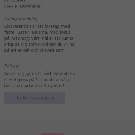
Om cookies
Cookie instÃ¤llningar
Lantlig inredning
Glasverandan är ett företag med
fäste i Säter i Dalarna, med fokus
på inredning. Vårt mål är att kunna
erbjuda dig som kund det du vill ha,
på ett enkelt och prisvärt sätt.
Följ oss
Anmäl dig gärna till vårt nyhetsbrev
eller följ oss på
för våra
Facebook
bästa erbjudanden & nyheter!
FÅ VÅRT NYHETSBREV