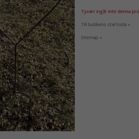
Tyvärr ingår inte denna produ
Till butikens startsida »
Sitemap »