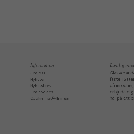
Information
Lantlig inr
Glasverand
Om oss
fäste i Säte
Nyheter
på inredning
Nyhetsbrev
erbjuda dig
Om cookies
ha, på ett e
Cookie instÃ¤llningar