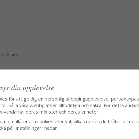
 adressen
syr din upplevelse
kies för att ge dig en personlig shoppingupplevelse, personanpa
ör hålla våra webbplatser tillförlitliga och säkra. För detta ändamå
användarna, deras mönster och deras enheter.
m du tillåter alla cookies eller välj vilka cookies du tillåter och vilk
cka på "Inställningar" nedan.