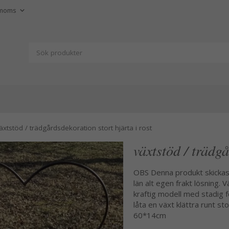
äxtstöd / trädgårdsdekoration stort hjärta i rost
växtstöd / trädgå
OBS Denna produkt skickas i
län alt egen frakt lösning. 
kraftig modell med stadig fo
låta en växt klättra runt s
60*14cm