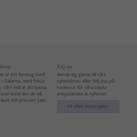
edning
Följ oss
an är ett företag med
Anmäl dig gärna till vårt
r i Dalarna, med fokus
nyhetsbrev eller följ oss på
. Vårt mål är att kunna
för våra bästa
Facebook
 som kund det du vill
erbjudanden & nyheter!
nkelt och prisvärt sätt.
FÅ VÅRT NYHETSBREV