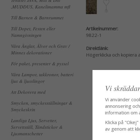
Tehuset JAVA, Mitt & Ditt
,MUDDUS, Kanelimamma mfl
Till Barnen & Barnrummet
Artikelnummer:
Till Dopet, Festen eller
9822-1
Namngivningen
Våra Änglar, Älvor och Grav /
Direktlänk:
Minnes dekorationer
Högerklicka och kopiera
För paket, presenter & pyssel
Våra Lampor, takkronor, batteri
ljus & ljusslingor
Vi skräddar
Att Dekorera med
Vi använder coo
Smycken, smyckesställningar &
annonsering och f
Smyckeskrin
information om 
Lantliga Ljus, Servetter,
Klicka på "Okej" o
Servettställ, Tändstickor &
av genom att kli
Ljusmanschetter