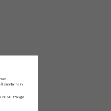
ssad
l samlar vi in
a du vill stänga