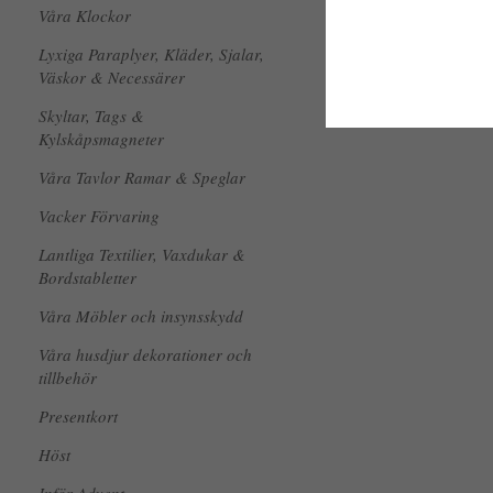
Våra Klockor
Lyxiga Paraplyer, Kläder, Sjalar,
Väskor & Necessärer
Skyltar, Tags &
Kylskåpsmagneter
Våra Tavlor Ramar & Speglar
Vacker Förvaring
Lantliga Textilier, Vaxdukar &
Bordstabletter
Våra Möbler och insynsskydd
Våra husdjur dekorationer och
tillbehör
Presentkort
Höst