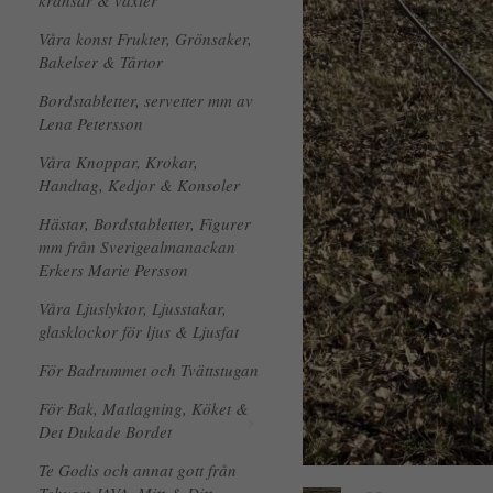
kransar & växter
Våra konst Frukter, Grönsaker,
Bakelser & Tårtor
Bordstabletter, servetter mm av
Lena Petersson
Våra Knoppar, Krokar,
Handtag, Kedjor & Konsoler
Hästar, Bordstabletter, Figurer
mm från Sverigealmanackan
Erkers Marie Persson
Våra Ljuslyktor, Ljusstakar,
glasklockor för ljus & Ljusfat
För Badrummet och Tvättstugan
För Bak, Matlagning, Köket &
Det Dukade Bordet
Te Godis och annat gott från