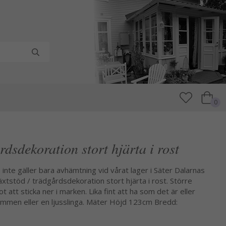
0
rdsdekoration stort hjärta i rost
nte gäller bara avhämtning vid vårat lager i Säter Dalarnas
Växtstöd / trädgårdsdekoration stort hjärta i rost. Större
t att sticka ner i marken. Lika fint att ha som det är eller
tommen eller en ljusslinga. Mäter Höjd 123cm Bredd: