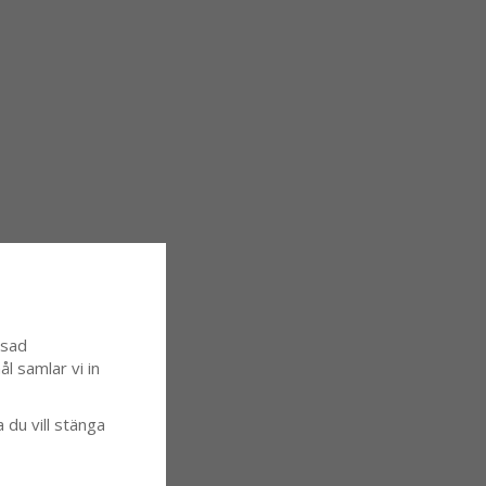
ssad
l samlar vi in
a du vill stänga