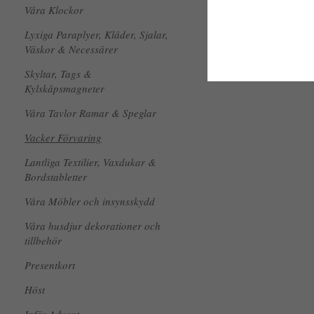
Våra Klockor
Lyxiga Paraplyer, Kläder, Sjalar,
Väskor & Necessärer
Skyltar, Tags &
Kylskåpsmagneter
Våra Tavlor Ramar & Speglar
Vacker Förvaring
Lantliga Textilier, Vaxdukar &
Bordstabletter
Våra Möbler och insynsskydd
Våra husdjur dekorationer och
tillbehör
Presentkort
Höst