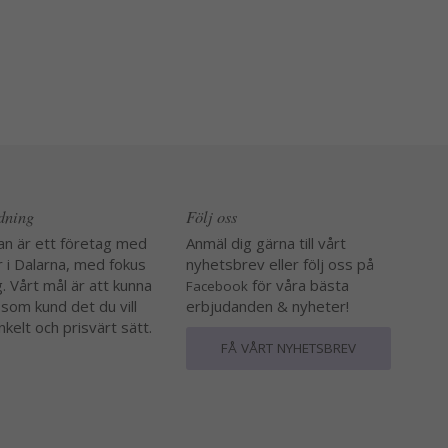
edning
Följ oss
an är ett företag med
Anmäl dig gärna till vårt
r i Dalarna, med fokus
nyhetsbrev eller följ oss på
. Vårt mål är att kunna
för våra bästa
Facebook
 som kund det du vill
erbjudanden & nyheter!
nkelt och prisvärt sätt.
FÅ VÅRT NYHETSBREV