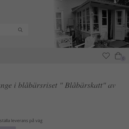
0
nge i blåbärsriset " Blåbärskatt" av
eställa leverans på väg