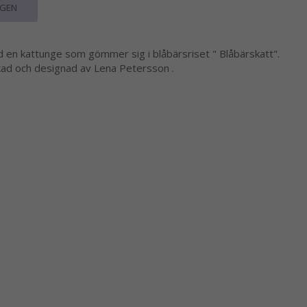
RGEN
d en kattunge som gömmer sig i blåbärsriset " Blåbärskatt".
rkad och designad av Lena Petersson .