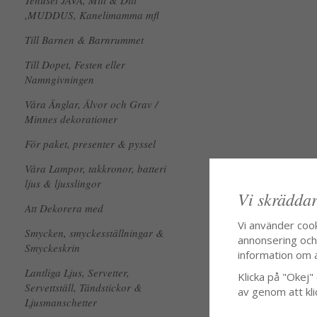
Tehuset JAVA, Mitt & Ditt
,MUDDUS, Kanelimamma mfl
Till Barnen & Barnrummet
Till Dopet, Festen eller
Namngivningen
Våra Änglar, Älvor och Grav /
Minnes dekorationer
För paket, presenter & pyssel
Våra Lampor, takkronor, batteri
ljus & ljusslingor
Vi skräddar
Att Dekorera med
Vi använder coo
Smycken, smyckesställningar &
annonsering och f
Smyckeskrin
information om 
Lantliga Ljus, Servetter,
Klicka på "Okej" o
Servettställ, Tändstickor &
av genom att kli
Ljusmanschetter