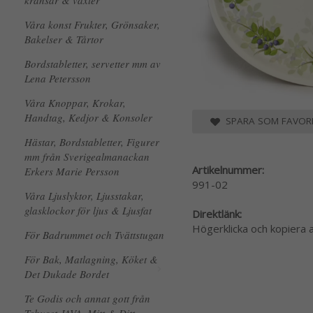
kransar & växter
Våra konst Frukter, Grönsaker,
Bakelser & Tårtor
Bordstabletter, servetter mm av
Lena Petersson
Våra Knoppar, Krokar,
Handtag, Kedjor & Konsoler
SPARA SOM FAVORI
Hästar, Bordstabletter, Figurer
mm från Sverigealmanackan
Artikelnummer:
Erkers Marie Persson
991-02
Våra Ljuslyktor, Ljusstakar,
glasklockor för ljus & Ljusfat
Direktlänk:
Högerklicka och kopiera
För Badrummet och Tvättstugan
För Bak, Matlagning, Köket &
Det Dukade Bordet
Te Godis och annat gott från