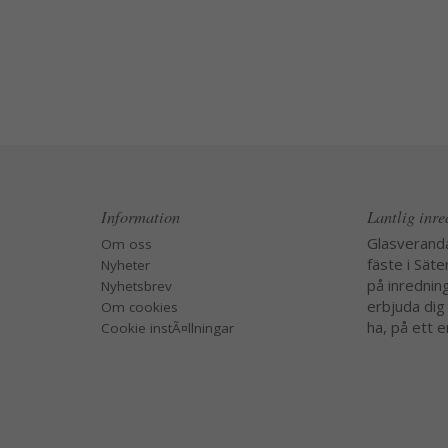
Information
Lantlig inr
Glasverand
Om oss
fäste i Säte
Nyheter
på inredning
Nyhetsbrev
erbjuda dig
Om cookies
ha, på ett e
Cookie instÃ¤llningar