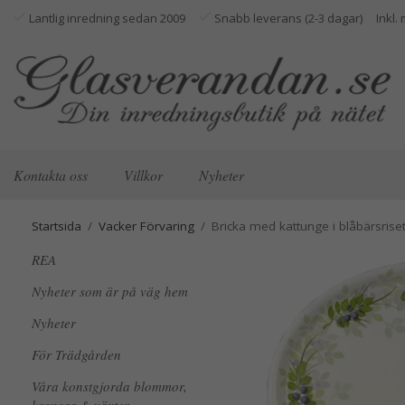
Lantlig inredning sedan 2009
Snabb leverans (2-3 dagar)
Kontakta oss
Villkor
Nyheter
Startsida
/
Vacker Förvaring
/
Bricka med kattunge i blåbärsrise
REA
Nyheter som är på väg hem
Nyheter
För Trädgården
Våra konstgjorda blommor,