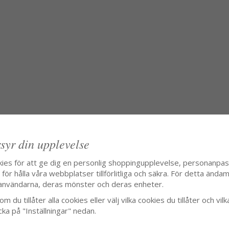
syr din upplevelse
kies för att ge dig en personlig shoppingupplevelse, personanpa
ör hålla våra webbplatser tillförlitliga och säkra. För detta ändamå
användarna, deras mönster och deras enheter.
m du tillåter alla cookies eller välj vilka cookies du tillåter och vilk
cka på "Inställningar" nedan.