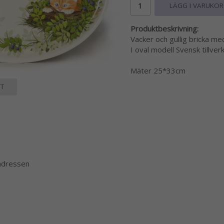
LÄGG I VARUKO
Produktbeskrivning:
Vacker och gullig bricka me
I oval modell Svensk tillve
Mäter 25*33cm
T
 adressen