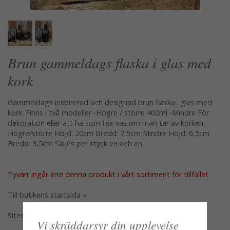
Brun gammeldags flaska i glas med
kork
Gammeldags inspirerad och designad brun flaska i glas med
kork. Finns i två modeller -Högre / större 400ml -Mindre För
dekoration eller att ha som tex vas om man tar av korken.
Högre/större Höjd: 20cm Bredd: 7,5cm Mindre Höjd: 6,5cm
Bredd: 3,5cm Säljes per styck en och en
Tyvärr ingår inte denna produkt i vårt sortiment för tillfället.
Till butikens startsida »
Sitemap »
Vi skräddarsyr din upplevelse