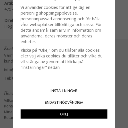
Artikelnummer:
Vi använder cookies för att ge dig en
47570
personlig shoppingupplevelse,
personanpassad annonsering och för hålla
Direktlänk:
våra webbplatser tillförlitliga och säkra. För
Högerklicka och kopiera adressen
detta ändamål samlar vi in information om
användarna, deras mönster och deras
enheter.
Kontakta oss
Klicka på "Okej" om du tillåter alla cookies
Varmt välkommen att kontakta vår
eller välj vilka cookies du tillåter och vilka du
kundtjänst.
vill stänga av genom att klicka på
"Inställningar" nedan.
info@glasverandan.se
Tel: 079-3495968
INSTÄLLNINGAR
Handla
Villkor
ENDAST NÖDVÄNDIGA
Kontakta oss
Mina favoriter
OKEJ
Retur och Reklamation