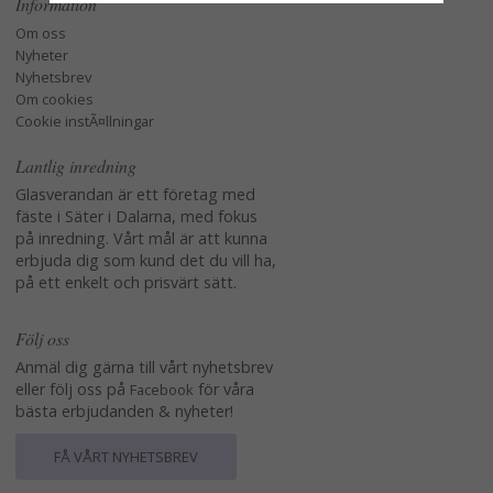
Information
Om oss
Nyheter
Nyhetsbrev
Om cookies
Cookie instÃ¤llningar
Lantlig inredning
Glasverandan är ett företag med
fäste i Säter i Dalarna, med fokus
på inredning. Vårt mål är att kunna
erbjuda dig som kund det du vill ha,
på ett enkelt och prisvärt sätt.
Följ oss
Anmäl dig gärna till vårt nyhetsbrev
eller följ oss på
för våra
Facebook
bästa erbjudanden & nyheter!
FÅ VÅRT NYHETSBREV