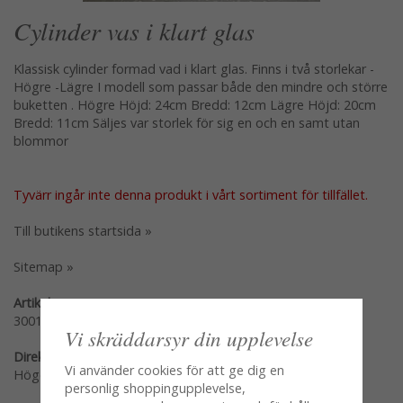
Cylinder vas i klart glas
Klassisk cylinder formad vad i klart glas. Finns i två storlekar -
Högre -Lägre I modell som passar både den mindre och större
buketten . Högre Höjd: 24cm Bredd: 12cm Lägre Höjd: 20cm
Bredd: 11cm Säljes var storlek för sig en och en samt utan
blommor
Tyvärr ingår inte denna produkt i vårt sortiment för tillfället.
Till butikens startsida »
Sitemap »
Artikelnummer:
30012022-L
Vi skräddarsyr din upplevelse
Direktlänk:
Vi använder cookies för att ge dig en
Högerklicka och kopiera adressen
personlig shoppingupplevelse,