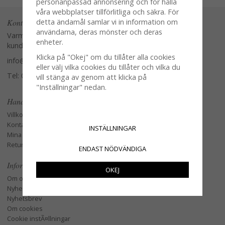
personanpassad annonsering och för hålla
våra webbplatser tillförlitliga och säkra. För
Kontakta oss
detta ändamål samlar vi in information om
användarna, deras mönster och deras
Varmt välkommen att kontakta vår
enheter.
kundtjänst.
Klicka på "Okej" om du tillåter alla cookies
info@glasverandan.se
eller välj vilka cookies du tillåter och vilka du
Tel: 079-3495968
vill stänga av genom att klicka på
"Inställningar" nedan.
Handla
Villkor
Kontakta oss
INSTÄLLNINGAR
Mina favoriter
Retur och Reklamation
ENDAST NÖDVÄNDIGA
Information
OKEJ
Om oss
Nyheter
Nyhetsbrev
Om cookies
Cookie instÃ¤llningar