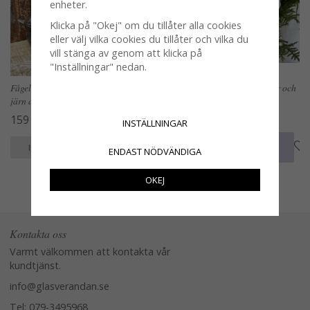
enheter.
Klicka på "Okej" om du tillåter alla cookies
eller välj vilka cookies du tillåter och vilka du
vill stänga av genom att klicka på
"Inställningar" nedan.
Fågelbad / fågelbord med fåglar i
Fågel blå med nypa av fjädrar och
järn att hänga
dun
159 kr
19 kr
INSTÄLLNINGAR
KÖP
KÖP
INFO
INFO
ENDAST NÖDVÄNDIGA
OKEJ
Kontakta oss
Varmt välkommen att kontakta vår
kundtjänst.
info@glasverandan.se
Tel: 079-3495968