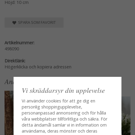
Höjd: 10 cm
SPARA SOM FAVORIT
Artikelnummer:
498090
Direktlänk:
Högerklicka och kopiera adressen
Andra köpte även
Vi skräddarsyr din upplevelse
Vi använder cookies för att ge dig en
personlig shoppingupplevelse,
personanpassad annonsering och för hålla
våra webbplatser tillförlitliga och säkra. För
detta ändamål samlar vi in information om
användarna, deras mönster och deras