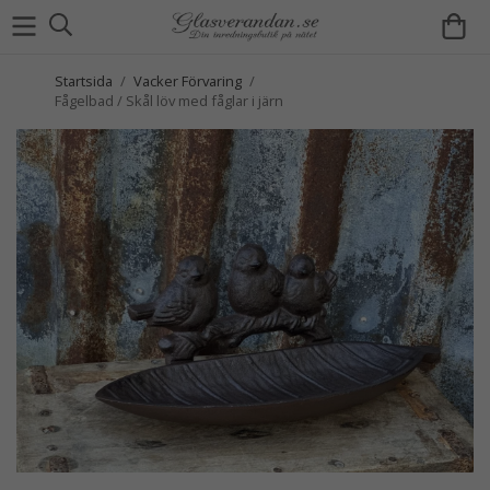
Startsida
/
Vacker Förvaring
/
Fågelbad / Skål löv med fåglar i järn