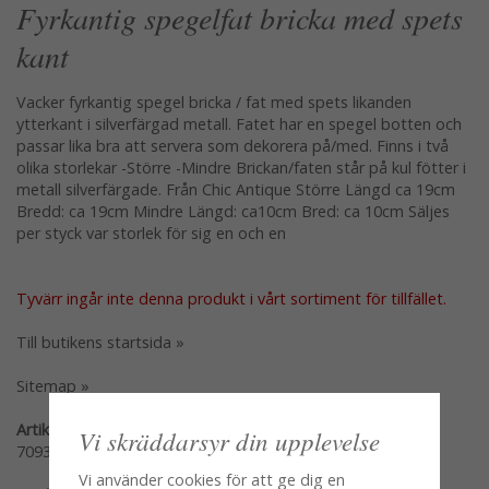
Fyrkantig spegelfat bricka med spets
kant
Vacker fyrkantig spegel bricka / fat med spets likanden
ytterkant i silverfärgad metall. Fatet har en spegel botten och
passar lika bra att servera som dekorera på/med. Finns i två
olika storlekar -Större -Mindre Brickan/faten står på kul fötter i
metall silverfärgade. Från Chic Antique Större Längd ca 19cm
Bredd: ca 19cm Mindre Längd: ca10cm Bred: ca 10cm Säljes
per styck var storlek för sig en och en
Tyvärr ingår inte denna produkt i vårt sortiment för tillfället.
Till butikens startsida »
Sitemap »
Artikelnummer:
Vi skräddarsyr din upplevelse
70934-12
Vi använder cookies för att ge dig en