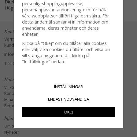
Direktlänk:
personlig shoppingupplevelse,
Högerklicka och kopiera adressen
personanpassad annonsering och för hålla
våra webbplatser tillförlitliga och säkra. För
detta ändamål samlar vi in information om
användarna, deras mönster och deras
Kontakta oss
enheter.
Varmt välkommen att kontakta vår
Klicka på "Okej" om du tillåter alla cookies
kundtjänst.
eller välj vilka cookies du tillåter och vilka du
info@glasverandan.se
vill stänga av genom att klicka på
"Inställningar" nedan.
Tel: 079-3495968
Handla
INSTÄLLNINGAR
Villkor
Kontakta oss
ENDAST NÖDVÄNDIGA
Mina favoriter
Retur och Reklamation
OKEJ
Information
Om oss
Nyheter