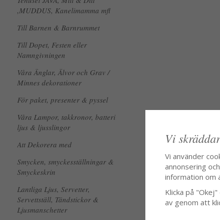
Tehuset JAVA, Mitt & Ditt
,MUDDUS, Kanelimamma mfl
Till Barnen & Barnrummet
Till Dopet, Festen eller
Namngivningen
Våra Änglar, Älvor och Grav /
Minnes dekorationer
För paket, presenter & pyssel
Våra Lampor, takkronor, batteri
ljus & ljusslingor
Vi skräddar
Att Dekorera med
Vi använder coo
Smycken, smyckesställningar &
annonsering och f
Smyckeskrin
information om 
Lantliga Ljus, Servetter,
Klicka på "Okej" o
Servettställ, Tändstickor &
av genom att kli
Ljusmanschetter