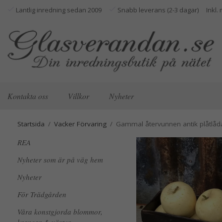
Lantlig inredning sedan 2009
Snabb leverans (2-3 dagar)
Kontakta oss
Villkor
Nyheter
Startsida
/
Vacker Förvaring
/
Gammal återvunnen antik plåtlåd
REA
Nyheter som är på väg hem
Nyheter
För Trädgården
Våra konstgjorda blommor,