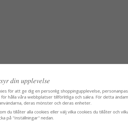
syr din upplevelse
kies för att ge dig en personlig shoppingupplevelse, personanpa
ör hålla våra webbplatser tillförlitliga och säkra. För detta ändamå
användarna, deras mönster och deras enheter.
m du tillåter alla cookies eller välj vilka cookies du tillåter och vilk
cka på "Inställningar" nedan.