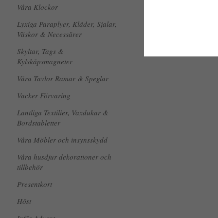
Våra Klockor
Lyxiga Paraplyer, Kläder, Sjalar,
Väskor & Necessärer
Skyltar, Tags &
Kylskåpsmagneter
Våra Tavlor Ramar & Speglar
Vacker Förvaring
Lantliga Textilier, Vaxdukar &
Bordstabletter
Våra Möbler och insynsskydd
Våra husdjur dekorationer och
tillbehör
Presentkort
Höst