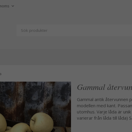
a
Gammal återvunn
Gammal antik återvunnen plåt 
modellen med kant. Passande
utomhus. Varje låda är unik
varierar från låda till låda)