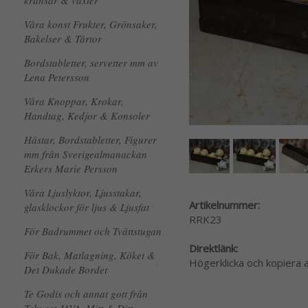
kransar & växter
Våra konst Frukter, Grönsaker,
Bakelser & Tårtor
Bordstabletter, servetter mm av
Lena Petersson
Våra Knoppar, Krokar,
Handtag, Kedjor & Konsoler
Hästar, Bordstabletter, Figurer
mm från Sverigealmanackan
Erkers Marie Persson
Våra Ljuslyktor, Ljusstakar,
Artikelnummer:
glasklockor för ljus & Ljusfat
RRK23
För Badrummet och Tvättstugan
Direktlänk:
För Bak, Matlagning, Köket &
Högerklicka och kopiera
Det Dukade Bordet
Te Godis och annat gott från