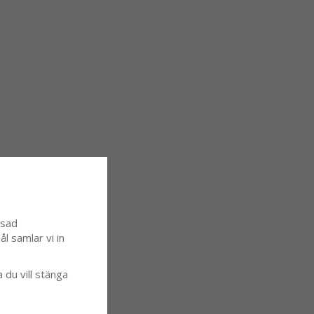
ssad
l samlar vi in
a du vill stänga