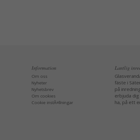
Information
Lantlig inr
Glasverand
Om oss
fäste i Säte
Nyheter
på inredning
Nyhetsbrev
erbjuda dig
Om cookies
ha, på ett e
Cookie instÃ¤llningar