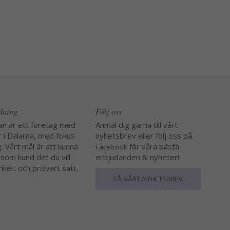
edning
Följ oss
an är ett företag med
Anmäl dig gärna till vårt
r i Dalarna, med fokus
nyhetsbrev eller följ oss på
. Vårt mål är att kunna
för våra bästa
Facebook
 som kund det du vill
erbjudanden & nyheter!
nkelt och prisvärt sätt.
FÅ VÅRT NYHETSBREV