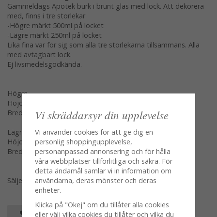
Gammeldags Apotek burk i brunt glas med lock. Att dekorera
med, finns i tre storlekar
-Högre märkt 500ml på locket
-Lägre märkt 250ml på locket
Lika fina var för sig som alla tre storlekarna tillsammans. Alla
med avtagbart lock.
Ej livsmedelsgodkända.
Högre
Höjd: ca 18cm
Vi skräddarsyr din upplevelse
Bredd: ca 8cm
Lägre
Vi använder cookies för att ge dig en
Höjd: ca 14cm
personlig shoppingupplevelse,
Bredd: ca 6,5cm
personanpassad annonsering och för hålla
våra webbplatser tillförlitliga och säkra. För
detta ändamål samlar vi in information om
Säljes per styck en och en
användarna, deras mönster och deras
enheter.
Klicka på "Okej" om du tillåter alla cookies
SPARA SOM FAVORIT
eller välj vilka cookies du tillåter och vilka du