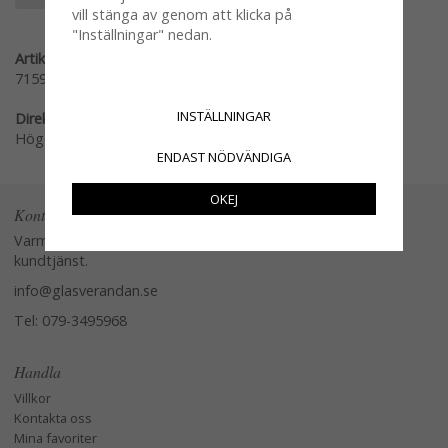
vill stänga av genom att klicka på
"Inställningar" nedan.
Artikelnummer:
71598
INSTÄLLNINGAR
Direktlänk:
Högerklicka och kopiera adressen
ENDAST NÖDVÄNDIGA
OKEJ
Kontakta oss
Varmt välkommen att kontakta vår
kundtjänst.
info@glasverandan.se
Tel: 079-3495968
Handla
Villkor
Kontakta oss
Mina favoriter