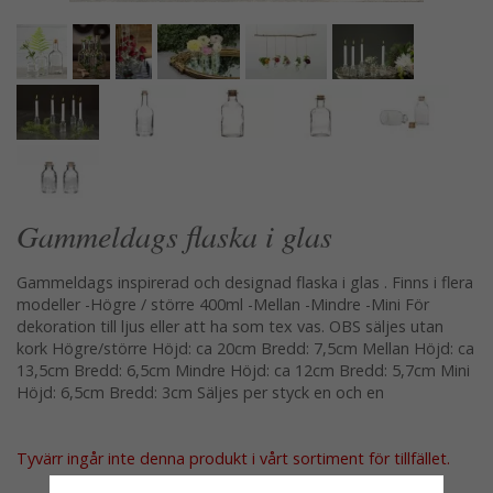
Gammeldags flaska i glas
Gammeldags inspirerad och designad flaska i glas . Finns i flera
modeller -Högre / större 400ml -Mellan -Mindre -Mini För
dekoration till ljus eller att ha som tex vas. OBS säljes utan
kork Högre/större Höjd: ca 20cm Bredd: 7,5cm Mellan Höjd: ca
13,5cm Bredd: 6,5cm Mindre Höjd: ca 12cm Bredd: 5,7cm Mini
Höjd: 6,5cm Bredd: 3cm Säljes per styck en och en
Tyvärr ingår inte denna produkt i vårt sortiment för tillfället.