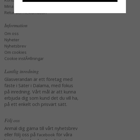
Kontakta oss
Mina favoriter
Retur och Reklamation
Information
Om oss
Nyheter
Nyhetsbrev
Om cookies
Cookie instÃ¤llningar
Lantlig inredning
Glasverandan är ett företag med
fäste i Säter i Dalarna, med fokus
på inredning. Vårt mål är att kunna
erbjuda dig som kund det du vill ha,
på ett enkelt och prisvärt sätt.
Följ oss
Anmäl dig gärna till vårt nyhetsbrev
eller följ oss på
för våra
Facebook