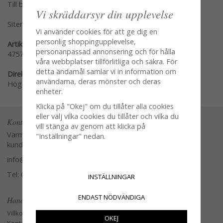
Till butikens startsida »
Vi skräddarsyr din upplevelse
Sitemap »
Vi använder cookies för att ge dig en
personlig shoppingupplevelse,
Artikelnummer:
personanpassad annonsering och för hålla
47572
våra webbplatser tillförlitliga och säkra. För
detta ändamål samlar vi in information om
Direktlänk:
användarna, deras mönster och deras
Högerklicka och kopiera adressen
enheter.
Klicka på "Okej" om du tillåter alla cookies
eller välj vilka cookies du tillåter och vilka du
Kontakta oss
vill stänga av genom att klicka på
Varmt välkommen att kontakta vår
"Inställningar" nedan.
kundtjänst.
info@glasverandan.se
Tel: 079-3495968
INSTÄLLNINGAR
ENDAST NÖDVÄNDIGA
Handla
Villkor
OKEJ