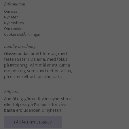
Information
Om oss
Nyheter
Nyhetsbrev
Om cookies
Cookie instÃ¤llningar
Lantlig inredning
Glasverandan är ett företag med
fäste i Säter i Dalarna, med fokus
på inredning. Vårt mål är att kunna
erbjuda dig som kund det du vill ha,
på ett enkelt och prisvärt sätt.
Följ oss
Anmäl dig gärna till vårt nyhetsbrev
eller följ oss på
för våra
Facebook
bästa erbjudanden & nyheter!
FÅ VÅRT NYHETSBREV