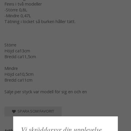
Finns i två modeller
-Större 0,8L
-Mindre 0,47L
Tätning i locket så burken håller tätt.
Större
Höjd ca13cm
Bredd ca11,5cm
Mindre
Höjd ca10,5cm
Bredd ca11cm
Sälje per styck var modell för sig en och en
SPARA SOM FAVORIT
Vi skräddarsyr din upplevelse
Artikelnummer: