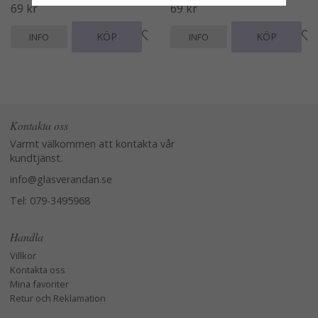
69 kr
69 kr
KÖP
KÖP
INFO
INFO
Kontakta oss
Varmt välkommen att kontakta vår
kundtjänst.
info@glasverandan.se
Tel: 079-3495968
Handla
Villkor
Kontakta oss
Mina favoriter
Retur och Reklamation