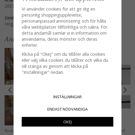
26279
Vi använder cookies för att ge dig en
personlig shoppingupplevelse,
Direktlänk:
personanpassad annonsering och för hålla
Högerklicka och kopiera adressen
våra webbplatser tillförlitliga och säkra. För
detta ändamål samlar vi in information om
Andra köpte även
användarna, deras mönster och deras
enheter.
Klicka på "Okej" om du tillåter alla cookies
eller välj vilka cookies du tillåter och vilka du
vill stänga av genom att klicka på
"Inställningar" nedan.
INSTÄLLNINGAR
ENDAST NÖDVÄNDIGA
OKEJ
Vacker skål i glas med lock
Hasp i järn gammeldags modell