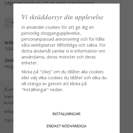
Säljes per styck en och en samt utan blomma
Vi skräddarsyr din upplevelse
SPARA SOM FAVORIT
Vi använder cookies för att ge dig en
personlig shoppingupplevelse,
personanpassad annonsering och för hålla
Artikelnummer:
våra webbplatser tillförlitliga och säkra. För
10007
detta ändamål samlar vi in information om
användarna, deras mönster och deras
Direktlänk:
enheter.
Högerklicka och kopiera adressen
Klicka på "Okej" om du tillåter alla cookies
eller välj vilka cookies du tillåter och vilka du
vill stänga av genom att klicka på
Kontakta oss
"Inställningar" nedan.
Varmt välkommen att kontakta vår
kundtjänst.
info@glasverandan.se
INSTÄLLNINGAR
Tel: 079-3495968
ENDAST NÖDVÄNDIGA