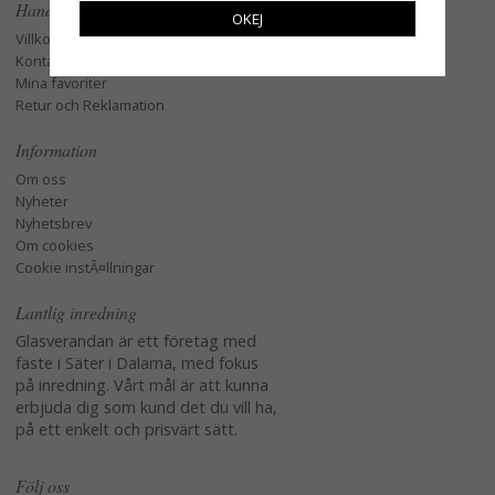
Handla
OKEJ
Villkor
Kontakta oss
Mina favoriter
Retur och Reklamation
Information
Om oss
Nyheter
Nyhetsbrev
Om cookies
Cookie instÃ¤llningar
Lantlig inredning
Glasverandan är ett företag med
fäste i Säter i Dalarna, med fokus
på inredning. Vårt mål är att kunna
erbjuda dig som kund det du vill ha,
på ett enkelt och prisvärt sätt.
Följ oss