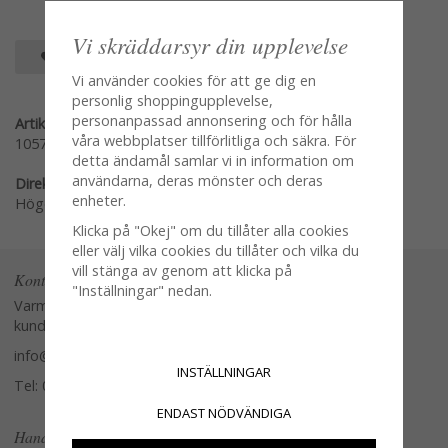
Vi skräddarsyr din upplevelse
SPARA SOM FAVORIT
Vi använder cookies för att ge dig en
personlig shoppingupplevelse,
personanpassad annonsering och för hålla
Artikelnummer:
våra webbplatser tillförlitliga och säkra. För
1057
detta ändamål samlar vi in information om
användarna, deras mönster och deras
Direktlänk:
enheter.
Högerklicka och kopiera adressen
Klicka på "Okej" om du tillåter alla cookies
eller välj vilka cookies du tillåter och vilka du
vill stänga av genom att klicka på
Kontakta oss
"Inställningar" nedan.
Varmt välkommen att kontakta vår
kundtjänst.
info@glasverandan.se
INSTÄLLNINGAR
Tel: 079-3495968
ENDAST NÖDVÄNDIGA
Handla