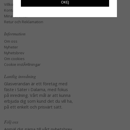
OKEJ
Villkor
Kontakta oss
Mina favoriter
Retur och Reklamation
Information
Om oss
Nyheter
Nyhetsbrev
Om cookies
Cookie instÃ¤llningar
Lantlig inredning
Glasverandan är ett företag med
fäste i Säter i Dalarna, med fokus
på inredning. Vårt mål är att kunna
erbjuda dig som kund det du vill ha,
på ett enkelt och prisvärt sätt.
Följ oss
Anmäl dig gärna till vårt nyhetsbrev