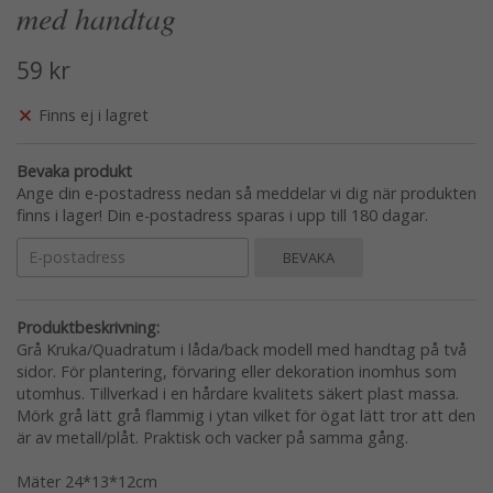
med handtag
59 kr
Finns ej i lagret
Bevaka produkt
Ange din e-postadress nedan så meddelar vi dig när produkten
finns i lager! Din e-postadress sparas i upp till 180 dagar.
BEVAKA
Produktbeskrivning:
Grå Kruka/Quadratum i låda/back modell med handtag på två
sidor. För plantering, förvaring eller dekoration inomhus som
utomhus. Tillverkad i en hårdare kvalitets säkert plast massa.
Mörk grå lätt grå flammig i ytan vilket för ögat lätt tror att den
är av metall/plåt. Praktisk och vacker på samma gång.
Mäter 24*13*12cm