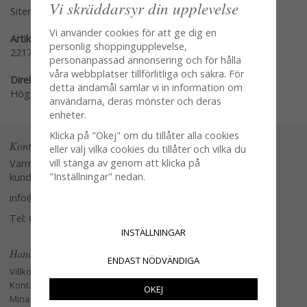
Vi skräddarsyr din upplevelse
Sitemap »
Vi använder cookies för att ge dig en
Artikelnummer:
personlig shoppingupplevelse,
2217
personanpassad annonsering och för hålla
våra webbplatser tillförlitliga och säkra. För
Direktlänk:
detta ändamål samlar vi in information om
Högerklicka och kopiera adressen
användarna, deras mönster och deras
enheter.
Klicka på "Okej" om du tillåter alla cookies
Kontakta oss
eller välj vilka cookies du tillåter och vilka du
vill stänga av genom att klicka på
Varmt välkommen att kontakta vår
"Inställningar" nedan.
kundtjänst.
info@glasverandan.se
Tel: 079-3495968
INSTÄLLNINGAR
Handla
ENDAST NÖDVÄNDIGA
Villkor
Kontakta oss
OKEJ
Mina favoriter