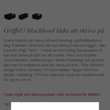
Griffel / blackbord låda att skriva på
Svarta trälådor att skriva på med handtag i griffel/blackbord
färg. Praktiskt i hemmets alla rum skriv på vad som ligger i eller
bara ett roligt "citat" . Torkas av med fuktig trasa/papper så
kan man skriva på nytt när det torkat. Finns i tre modeller -
Större/Bredast -Mellan/Längst -Mindre/Fyrkantig Och givetvis
kan man ha trälådorna utan att skriva på dom . Från Different
Design Större / bredast 17*25cm Mellan / längst 10*27cm
Mindre / fyrkantig 17*17cm Säljes per styck var modell/storlek
för sig en och en
Tyvärr ingår inte denna produkt i vårt sortiment för tillfället.
Till butikens startsida »