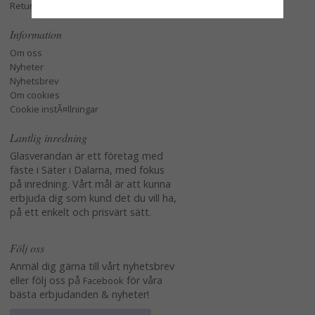
Retur och Reklamation
Information
Om oss
Nyheter
Nyhetsbrev
Om cookies
Cookie instÃ¤llningar
Lantlig inredning
Glasverandan är ett företag med
fäste i Säter i Dalarna, med fokus
på inredning. Vårt mål är att kunna
erbjuda dig som kund det du vill ha,
på ett enkelt och prisvärt sätt.
Följ oss
Anmäl dig gärna till vårt nyhetsbrev
eller följ oss på
för våra
Facebook
bästa erbjudanden & nyheter!