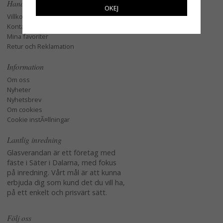
Handla
OKEJ
Villkor
Kontakta oss
Mina favoriter
Retur och Reklamation
Information
Om oss
Nyheter
Nyhetsbrev
Om cookies
Cookie instÃ¤llningar
Lantlig inredning
Glasverandan är ett företag med
fäste i Säter i Dalarna, med fokus
på inredning. Vårt mål är att kunna
erbjuda dig som kund det du vill ha,
på ett enkelt och prisvärt sätt.
Följ oss