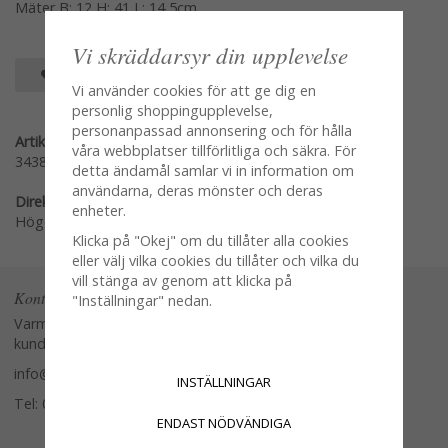
Mäter B: 12 H: 41 L: 14,5cm
Vi skräddarsyr din upplevelse
SPARA SOM FAVORIT
Vi använder cookies för att ge dig en
personlig shoppingupplevelse,
personanpassad annonsering och för hålla
Artikelnummer:
våra webbplatser tillförlitliga och säkra. För
3438-18
detta ändamål samlar vi in information om
användarna, deras mönster och deras
Direktlänk:
enheter.
Högerklicka och kopiera adressen
Klicka på "Okej" om du tillåter alla cookies
eller välj vilka cookies du tillåter och vilka du
vill stänga av genom att klicka på
Kontakta oss
"Inställningar" nedan.
Varmt välkommen att kontakta vår
kundtjänst.
info@glasverandan.se
INSTÄLLNINGAR
Tel: 079-3495968
ENDAST NÖDVÄNDIGA