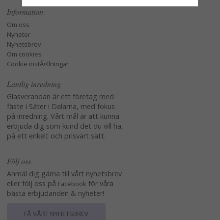
Information
Om oss
Nyheter
Nyhetsbrev
Om cookies
Cookie instÃ¤llningar
Lantlig inredning
Glasverandan är ett företag med
fäste i Säter i Dalarna, med fokus
på inredning. Vårt mål är att kunna
erbjuda dig som kund det du vill ha,
på ett enkelt och prisvärt sätt.
Följ oss
Anmäl dig gärna till vårt nyhetsbrev
eller följ oss på
för våra
Facebook
bästa erbjudanden & nyheter!
FÅ VÅRT NYHETSBREV