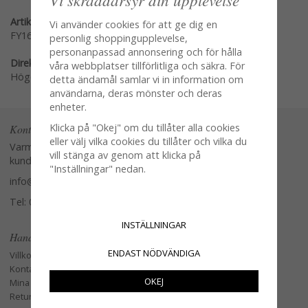
Artikelnummer:
Vi använder cookies för att ge dig en
FY160096LS-M
personlig shoppingupplevelse,
personanpassad annonsering och för hålla
Direktlänk:
våra webbplatser tillförlitliga och säkra. För
Högerklicka och kopiera adressen
detta ändamål samlar vi in information om
användarna, deras mönster och deras
enheter.
Klicka på "Okej" om du tillåter alla cookies
Kontakta oss
eller välj vilka cookies du tillåter och vilka du
Varmt välkommen att kontakta vår
vill stänga av genom att klicka på
kundtjänst.
"Inställningar" nedan.
info@glasverandan.se
Tel: 079-3495968
INSTÄLLNINGAR
Handla
ENDAST NÖDVÄNDIGA
Villkor
Kontakta oss
OKEJ
Mina favoriter
Retur och Reklamation