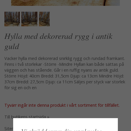
Hylla med dekorerad rygg i antik
guld
Vacker hylla med dekorerad snirklig rygg och rundad framkant.
Finns i två storlekar -Större -Mindre Hyllan kan både sättas på
väggen och has stående. Går i en ruffig nyans av antik guld.
Större Höjd: 40cm Bredd: 31,5cm Djup: ca 13cm Mindre Höjd:
37cm Bredd: 27,5cm Djup: ca 11cm Säljes per styck var storlek
för sig en och en
Tyvärr ingår inte denna produkt i vårt sortiment för tillfället.
Till butikens startsida »
Sitemap »
Vi skräddarsyr din upplevelse