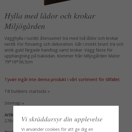
Hylla med lådor och krokar
Miljögården
Vägghylla i rustikt återvunnet trä med två lådor och krokar
nertill. För förvaring och dekoration. Går i mörkt brunt trä och
antik guld färgade handtag samt krokar. Vägg fäste för
upphängning på baksidan. Kommer från Miljögården Mäter
79*16*36,5cm
Tyvärr ingår inte denna produkt i vårt sortiment för tillfället.
Till butikens startsida »
Sitemap »
Artikelnummer:
Vi skräddarsyr din upplevelse
278450
Vi använder cookies för att ge dig en