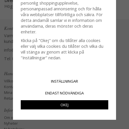
Direktlänk:
personlig shoppingupplevelse,
Högerklicka och kopiera adressen
personanpassad annonsering och för hålla
våra webbplatser tillförlitliga och säkra. För
detta ändamål samlar vi in information om
användarna, deras mönster och deras
Kontakta oss
enheter.
Varmt välkommen att kontakta vår
Klicka på "Okej" om du tillåter alla cookies
kundtjänst.
eller välj vilka cookies du tillåter och vilka du
info@glasverandan.se
vill stänga av genom att klicka på
"Inställningar" nedan.
Tel: 079-3495968
Handla
Villkor
INSTÄLLNINGAR
Kontakta oss
Mina favoriter
ENDAST NÖDVÄNDIGA
Retur och Reklamation
OKEJ
Information
Om oss
Nyheter