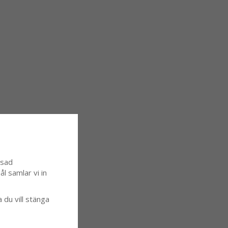
ssad
l samlar vi in
a du vill stänga