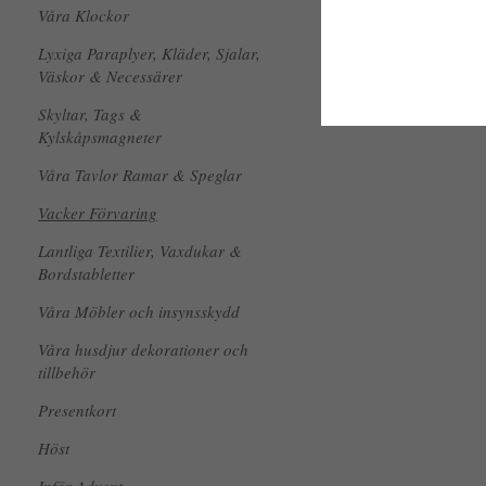
Våra Klockor
Lyxiga Paraplyer, Kläder, Sjalar,
Väskor & Necessärer
Skyltar, Tags &
Kylskåpsmagneter
Våra Tavlor Ramar & Speglar
Vacker Förvaring
Lantliga Textilier, Vaxdukar &
Bordstabletter
Våra Möbler och insynsskydd
Våra husdjur dekorationer och
tillbehör
Presentkort
Höst