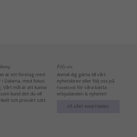
edning
Följ oss
an är ett företag med
Anmäl dig gärna till vårt
r i Dalarna, med fokus
nyhetsbrev eller följ oss på
. Vårt mål är att kunna
för våra bästa
Facebook
 som kund det du vill
erbjudanden & nyheter!
nkelt och prisvärt sätt.
FÅ VÅRT NYHETSBREV