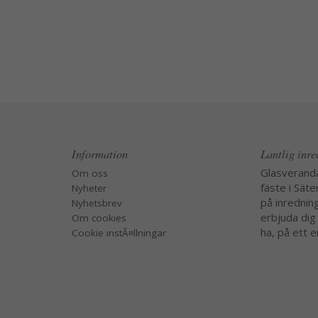
Information
Lantlig inr
Glasverand
Om oss
fäste i Säte
Nyheter
på inredning
Nyhetsbrev
erbjuda dig
Om cookies
ha, på ett e
Cookie instÃ¤llningar