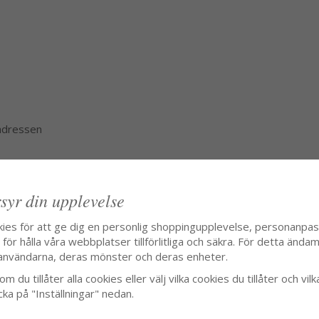
 adressen
syr din upplevelse
kies för att ge dig en personlig shoppingupplevelse, personanpa
ör hålla våra webbplatser tillförlitliga och säkra. För detta ändamå
användarna, deras mönster och deras enheter.
m du tillåter alla cookies eller välj vilka cookies du tillåter och vilk
cka på "Inställningar" nedan.