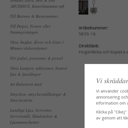
Tehuset JAVA, Mitt & Ditt
,MUDDUS, Kanelimamma mfl
Till Barnen & Barnrummet
Till Dopet, Festen eller
Artikelnummer:
Namngivningen
5859-18
Våra Änglar, Älvor och Grav /
Direktlänk:
Minnes dekorationer
Högerklicka och kopiera
För paket, presenter & pyssel
Våra Lampor, takkronor, batteri
ljus & ljusslingor
Vi skräddar
Att Dekorera med
Vi använder coo
Smycken, smyckesställningar &
annonsering och f
Smyckeskrin
information om 
Lantliga Ljus, Servetter,
Klicka på "Okej" o
Servettställ, Tändstickor &
av genom att kli
Ljusmanschetter