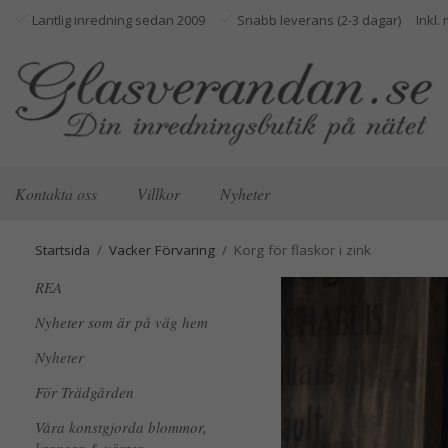
Lantlig inredning sedan 2009
Snabb leverans (2-3 dagar)
Kontakta oss
Villkor
Nyheter
Startsida
/
Vacker Förvaring
/
Korg för flaskor i zink
REA
Nyheter som är på väg hem
Nyheter
För Trädgården
Våra konstgjorda blommor,