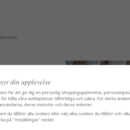
 adressen
syr din upplevelse
kies för att ge dig en personlig shoppingupplevelse, personanpa
ör hålla våra webbplatser tillförlitliga och säkra. För detta ändamå
användarna, deras mönster och deras enheter.
m du tillåter alla cookies eller välj vilka cookies du tillåter och vilk
cka på "Inställningar" nedan.