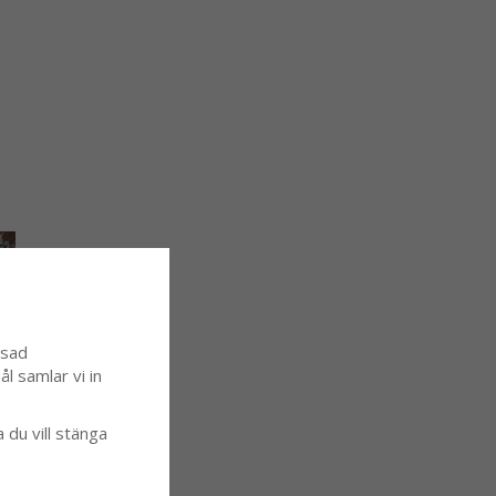
ssad
l samlar vi in
a du vill stänga