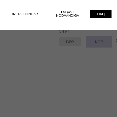
ENDAST
INSTÄLLNINGAR
OKEJ
NÖDVÄNDIGA
Vacker skål med lock i grönt glas
94 kr
KÖP
INFO