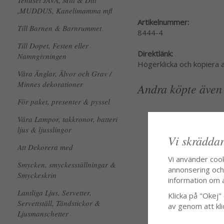
Tehuset JAVA, Mitt & Ditt
,MUDDUS, Kanelimamma mfl
Artikelnummer:
Till Barnen & Barnrummet
8444-4
Till Dopet, Festen eller
Direktlänk:
Namngivningen
Högerklicka och kopiera
Våra Änglar, Älvor och Grav /
Minnes dekorationer
Andra köpte även
För paket, presenter & pyssel
Våra Lampor, takkronor, batteri
ljus & ljusslingor
Vi skräddar
Att Dekorera med
Vi använder coo
Smycken, smyckesställningar &
annonsering och f
Smyckeskrin
information om 
Lantliga Ljus, Servetter,
Klicka på "Okej" o
Servettställ, Tändstickor &
av genom att kli
Ljusmanschetter