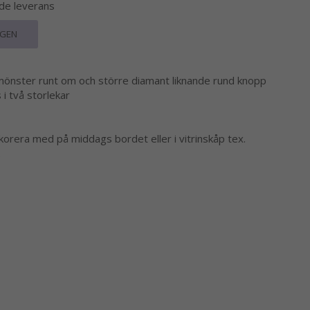
nde leverans
RGEN
mönster runt om och större diamant liknande rund knopp
s i två storlekar
korera med på middags bordet eller i vitrinskåp tex.
.