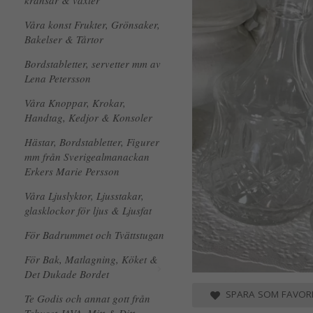
kransar & växter
Våra konst Frukter, Grönsaker,
Bakelser & Tårtor
Bordstabletter, servetter mm av
Lena Petersson
Våra Knoppar, Krokar,
Handtag, Kedjor & Konsoler
Hästar, Bordstabletter, Figurer
mm från Sverigealmanackan
Erkers Marie Persson
Våra Ljuslyktor, Ljusstakar,
glasklockor för ljus & Ljusfat
För Badrummet och Tvättstugan
För Bak, Matlagning, Köket &
Det Dukade Bordet
SPARA SOM FAVORI
Te Godis och annat gott från