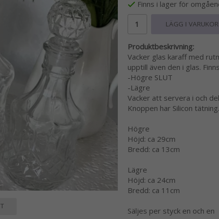
Finns i lager för omgåe
LÄGG I VARUKO
Produktbeskrivning:
Vacker glas karaff med rut
upptill även den i glas. Finn
-Högre SLUT
-Lägre
Vacker att servera i och de
Knoppen har Silicon tätning
Högre
Höjd: ca 29cm
Bredd: ca 13cm
Lägre
Höjd: ca 24cm
Bredd: ca 11cm
T
Säljes per styck en och en