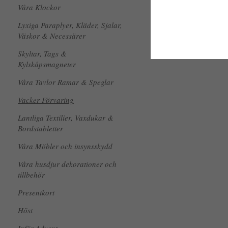
Våra Klockor
Lyxiga Paraplyer, Kläder, Sjalar,
Väskor & Necessärer
Skyltar, Tags &
Kylskåpsmagneter
Våra Tavlor Ramar & Speglar
Vacker Förvaring
Lantliga Textilier, Vaxdukar &
Bordstabletter
Våra Möbler och insynsskydd
Våra husdjur dekorationer och
tillbehör
Presentkort
Höst