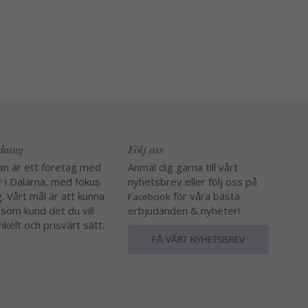
edning
Följ oss
an är ett företag med
Anmäl dig gärna till vårt
r i Dalarna, med fokus
nyhetsbrev eller följ oss på
. Vårt mål är att kunna
för våra bästa
Facebook
 som kund det du vill
erbjudanden & nyheter!
nkelt och prisvärt sätt.
FÅ VÅRT NYHETSBREV