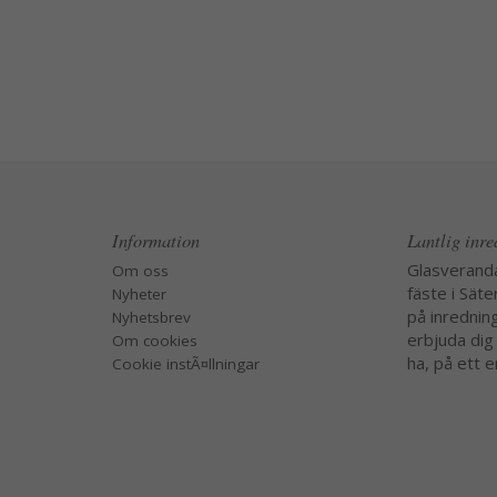
Information
Lantlig inr
Glasverand
Om oss
fäste i Säte
Nyheter
på inredning
Nyhetsbrev
erbjuda dig
Om cookies
ha, på ett e
Cookie instÃ¤llningar