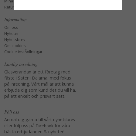
Mina favoriter
Retur och Reklamation
Information
Om oss
Nyheter
Nyhetsbrev
Om cookies
Cookie instÃ¤llningar
Lantlig inredning
Glasverandan är ett företag med
fäste i Säter i Dalarna, med fokus
på inredning. Vårt mål är att kunna
erbjuda dig som kund det du vill ha,
på ett enkelt och prisvärt sätt.
Följ oss
Anmäl dig gärna till vårt nyhetsbrev
eller följ oss på
för våra
Facebook
bästa erbjudanden & nyheter!