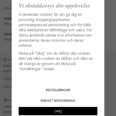
Vi skräddarsyr din upplevelse
Sitemap »
Vi använder cookies för att ge dig en
Artikelnummer:
personlig shoppingupplevelse,
070-353-71
personanpassad annonsering och för hålla
våra webbplatser tillförlitliga och säkra. För
Direktlänk:
detta ändamål samlar vi in information om
Högerklicka och kopiera adressen
användarna, deras mönster och deras
enheter.
Klicka på "Okej" om du tillåter alla cookies
eller välj vilka cookies du tillåter och vilka du
Kontakta oss
vill stänga av genom att klicka på
Varmt välkommen att kontakta vår
"Inställningar" nedan.
kundtjänst.
info@glasverandan.se
Tel: 079-3495968
INSTÄLLNINGAR
Handla
ENDAST NÖDVÄNDIGA
Villkor
OKEJ
Kontakta oss