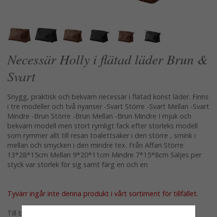
Necessär Holly i flätad läder Brun &
Svart
Snygg, praktisk och bekväm necessär i flätad konst läder. Finns
i tre modeller och två nyanser -Svart Större -Svart Mellan -Svart
Mindre -Brun Större -Brun Mellan -Brun Mindre I mjuk och
bekväm modell men stort rymligt fack efter storleks modell
som rymmer allt till resan toalettsaker i den större , smink i
mellan och smycken i den mindre tex. Från Affari Större
13*28*15cm Mellan 9*20*11cm Mindre 7*15*8cm Säljes per
styck var storlek för sig samt färg en och en
Tyvärr ingår inte denna produkt i vårt sortiment för tillfället.
Till butikens startsida »