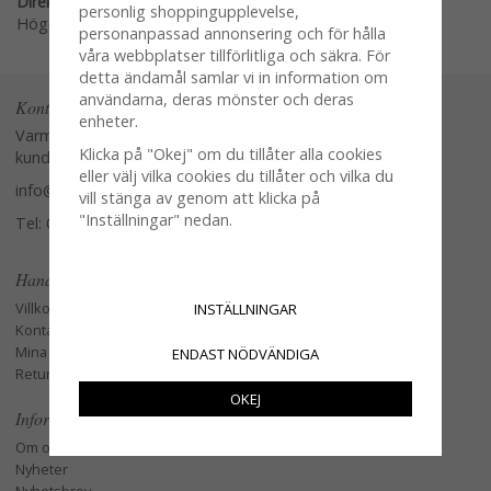
Direktlänk:
personlig shoppingupplevelse,
Högerklicka och kopiera adressen
personanpassad annonsering och för hålla
våra webbplatser tillförlitliga och säkra. För
detta ändamål samlar vi in information om
användarna, deras mönster och deras
Kontakta oss
enheter.
Varmt välkommen att kontakta vår
Klicka på "Okej" om du tillåter alla cookies
kundtjänst.
eller välj vilka cookies du tillåter och vilka du
info@glasverandan.se
vill stänga av genom att klicka på
"Inställningar" nedan.
Tel: 079-3495968
Handla
Villkor
INSTÄLLNINGAR
Kontakta oss
Mina favoriter
ENDAST NÖDVÄNDIGA
Retur och Reklamation
OKEJ
Information
Om oss
Nyheter