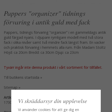
Pappers "organizer" tidnings
förvaring i antik guld med fack
Pappers, tidnings förvaring ”organizer” i en gammeldags antik
guld färgad nyans. I djupare rymligare modell med två stora
fack i olika nivåer samt två mindre fack längst fram. En vacker
och praktisk förvaring i hemmets alla rum. Från Madam Stoltz
Höjd: ca 20cm Bredd: ca 30cm Djup: ca 23cm
Tyvärr ingår inte denna produkt i vårt sortiment för tillfället.
Till butikens startsida »
Sitemap »
Artikelnummer:
Vi skräddarsyr din upplevelse
17301
Vi använder cookies för att ge dig en