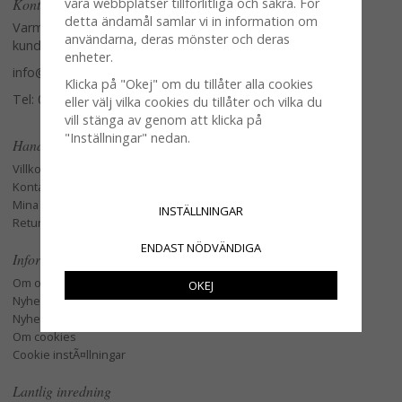
Kontakta oss
våra webbplatser tillförlitliga och säkra. För
detta ändamål samlar vi in information om
Varmt välkommen att kontakta vår
användarna, deras mönster och deras
kundtjänst.
enheter.
info@glasverandan.se
Klicka på "Okej" om du tillåter alla cookies
Tel: 079-3495968
eller välj vilka cookies du tillåter och vilka du
vill stänga av genom att klicka på
"Inställningar" nedan.
Handla
Villkor
Kontakta oss
Mina favoriter
INSTÄLLNINGAR
Retur och Reklamation
ENDAST NÖDVÄNDIGA
Information
Om oss
OKEJ
Nyheter
Nyhetsbrev
Om cookies
Cookie instÃ¤llningar
Lantlig inredning