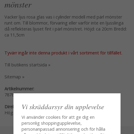
mönster
Vacker ljus rosa glas vas i cylinder modell med pärl mönster
runt om. Till blommor, förvaring eller varför inte en ljusslinga
då reflekteras ljuset fint i pärl mönstret. Höjd: ca 20cm Bredd:
ca 11,5cm
Tyvärr ingår inte denna produkt i vårt sortiment för tillfället.
Till butikens startsida »
Sitemap »
Artikelnummer:
7878-2
Vi skräddarsyr din upplevelse
Direktlänk:
Högerklicka och kopiera adressen
Vi använder cookies för att ge dig en
personlig shoppingupplevelse,
personanpassad annonsering och för hålla