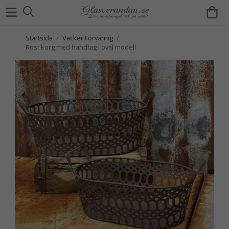
Startsida
/
Vacker Förvaring
/
Rost korg med handtag i oval modell