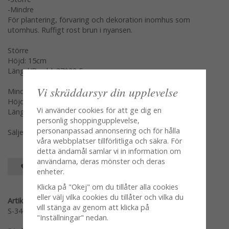
-Mindre
För plantering, förvaring och dekoration inomhus som
utomhus. Ruffigt rost brun i nyansen.
Större
Höjd: 15cm
Längd/Bredd: 37*22,5cm
Vi skräddarsyr din upplevelse
Mindre
Höjd: 14cm
Vi använder cookies för att ge dig en
Längd/Bredd: 31,5*19cm
personlig shoppingupplevelse,
personanpassad annonsering och för hålla
Säljes per styck var storlek för sig
våra webbplatser tillförlitliga och säkra. För
detta ändamål samlar vi in information om
användarna, deras mönster och deras
SPARA SOM FAVORIT
enheter.
Klicka på "Okej" om du tillåter alla cookies
eller välj vilka cookies du tillåter och vilka du
Artikelnummer:
vill stänga av genom att klicka på
S-3409S
"Inställningar" nedan.