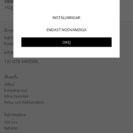
Direktlänk:
Högerklicka och kopiera adressen
INSTÄLLNINGAR
Kontakta oss
ENDAST NÖDVÄNDIGA
Varmt välkommen att kontakta vår
OKEJ
kundtjänst.
info@glasverandan.se
Tel: 079-3495968
Handla
Villkor
Kontakta oss
Mina favoriter
Retur och Reklamation
Information
Om oss
Nyheter