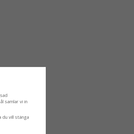
ssad
l samlar vi in
a du vill stänga