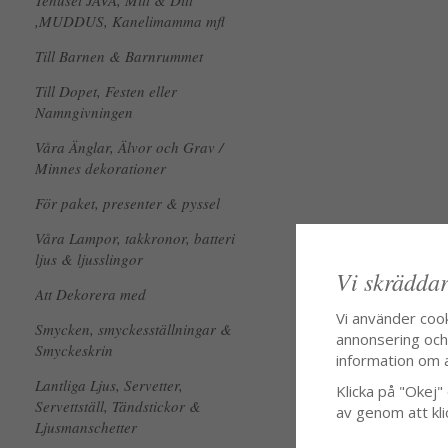
Tehuset JAVA, Mitt & Ditt
,MUDDUS, Kanelimamma mfl
Till Barnen & Barnrummet
Till Dopet, Festen eller
Namngivningen
Våra Änglar, Älvor och Grav /
Minnes dekorationer
För paket, presenter & pyssel
Våra Lampor, takkronor, batteri
ljus & ljusslingor
Vi skräddar
Att Dekorera med
Vi använder coo
Smycken, smyckesställningar &
annonsering och f
Smyckeskrin
information om 
Lantliga Ljus, Servetter,
Klicka på "Okej" o
Servettställ, Tändstickor &
av genom att kli
Ljusmanschetter