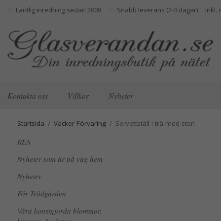
Lantlig inredning sedan 2009
Snabb leverans (2-3 dagar)
Kontakta oss
Villkor
Nyheter
Startsida
/
Vacker Förvaring
/
Servettställ i trä med sten
REA
Nyheter som är på väg hem
Nyheter
För Trädgården
Våra konstgjorda blommor,