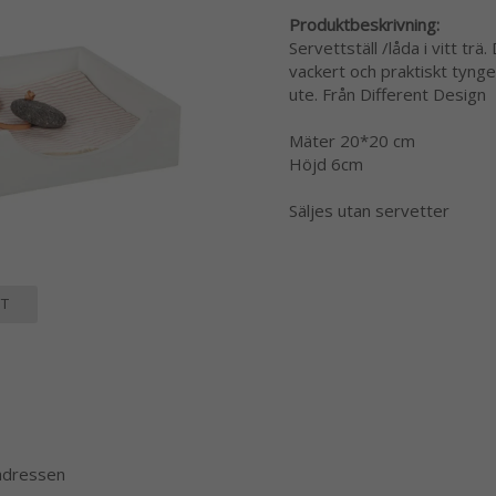
Produktbeskrivning:
Servettställ /låda i vitt 
vackert och praktiskt tynge
ute. Från Different Design
Mäter 20*20 cm
Höjd 6cm
Säljes utan servetter
T
 adressen