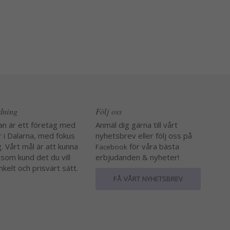
edning
Följ oss
an är ett företag med
Anmäl dig gärna till vårt
r i Dalarna, med fokus
nyhetsbrev eller följ oss på
. Vårt mål är att kunna
för våra bästa
Facebook
 som kund det du vill
erbjudanden & nyheter!
nkelt och prisvärt sätt.
FÅ VÅRT NYHETSBREV