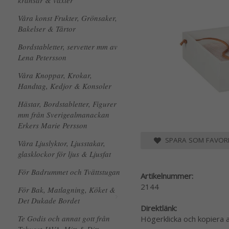
kransar & växter
Våra konst Frukter, Grönsaker,
Bakelser & Tårtor
Bordstabletter, servetter mm av
Lena Petersson
Våra Knoppar, Krokar,
Handtag, Kedjor & Konsoler
Hästar, Bordstabletter, Figurer
mm från Sverigealmanackan
Erkers Marie Persson
SPARA SOM FAVORI
Våra Ljuslyktor, Ljusstakar,
glasklockor för ljus & Ljusfat
För Badrummet och Tvättstugan
Artikelnummer:
2144
För Bak, Matlagning, Köket &
Det Dukade Bordet
Direktlänk:
Te Godis och annat gott från
Högerklicka och kopiera