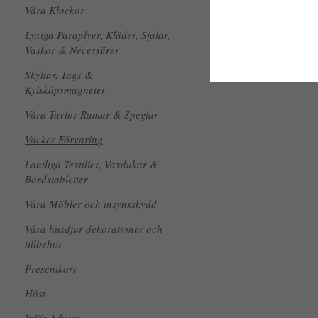
Våra Klockor
Lyxiga Paraplyer, Kläder, Sjalar,
Väskor & Necessärer
Skyltar, Tags &
Kylskåpsmagneter
Våra Tavlor Ramar & Speglar
Vacker Förvaring
Lantliga Textilier, Vaxdukar &
Bordstabletter
Våra Möbler och insynsskydd
Våra husdjur dekorationer och
tillbehör
Presentkort
Höst