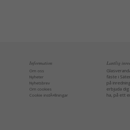
Information
Lantlig inr
Glasverand
Om oss
fäste i Säte
Nyheter
på inredning
Nyhetsbrev
erbjuda dig
Om cookies
ha, på ett e
Cookie instÃ¤llningar