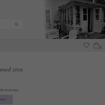
0
ä med sten
nde leverans
RGEN