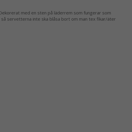
trä. Dekorerat med en sten på läderrem som fungerar som
 så servetterna inte ska blåsa bort om man tex fikar/äter