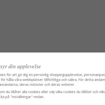
syr din upplevelse
kies för att ge dig en personlig shoppingupplevelse, personanpa
ör hålla våra webbplatser tillförlitliga och säkra. För detta ändamå
användarna, deras mönster och deras enheter.
m du tillåter alla cookies eller välj vilka cookies du tillåter och vilk
cka på "Inställningar" nedan.