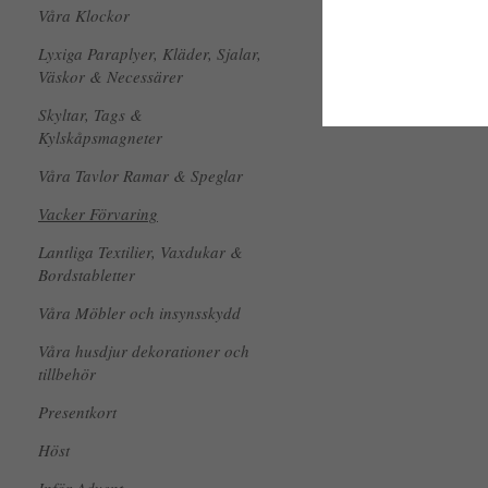
Våra Klockor
Lyxiga Paraplyer, Kläder, Sjalar,
Väskor & Necessärer
Skyltar, Tags &
Kylskåpsmagneter
Våra Tavlor Ramar & Speglar
Vacker Förvaring
Lantliga Textilier, Vaxdukar &
Bordstabletter
Våra Möbler och insynsskydd
Våra husdjur dekorationer och
tillbehör
Presentkort
Höst