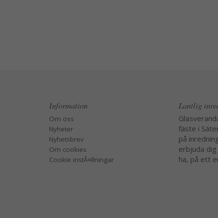
Information
Lantlig inr
Glasverand
Om oss
fäste i Säte
Nyheter
på inredning
Nyhetsbrev
erbjuda dig
Om cookies
ha, på ett e
Cookie instÃ¤llningar