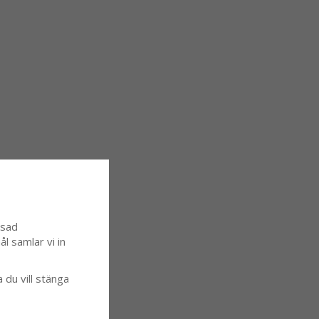
ssad
l samlar vi in
a du vill stänga