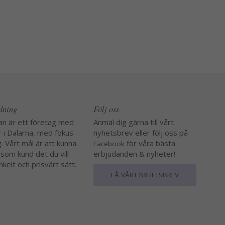
edning
Följ oss
an är ett företag med
Anmäl dig gärna till vårt
r i Dalarna, med fokus
nyhetsbrev eller följ oss på
. Vårt mål är att kunna
för våra bästa
Facebook
 som kund det du vill
erbjudanden & nyheter!
nkelt och prisvärt sätt.
FÅ VÅRT NYHETSBREV