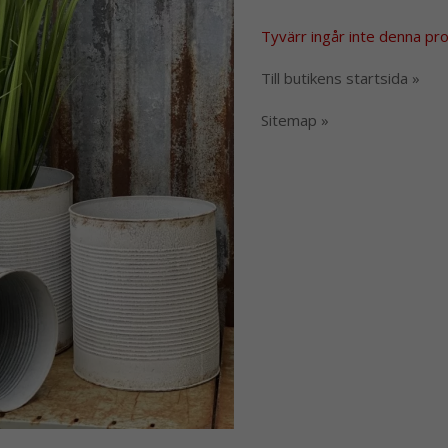
Tyvärr ingår inte denna produ
Till butikens startsida »
Sitemap »