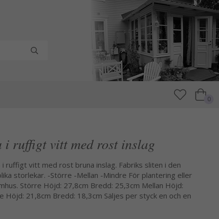
0
 i ruffigt vitt med rost inslag
a i ruffigt vitt med rost bruna inslag. Fabriks sliten i den
olika storlekar. -Större -Mellan -Mindre För plantering eller
mhus. Större Höjd: 27,8cm Bredd: 25,3cm Mellan Höjd:
 Höjd: 21,8cm Bredd: 18,3cm Säljes per styck en och en