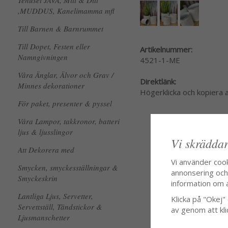
Tehuset JAVA, Mitt & Ditt
,MUDDUS, Kanelimamma mfl
Till Barnen & Barnrummet
Till Dopet, Festen eller
Artikelnummer:
Namngivningen
4521-1-ME
Våra Änglar, Älvor och Grav /
Direktlänk:
Minnes dekorationer
Högerklicka och kopiera
För paket, presenter & pyssel
Våra Lampor, takkronor, batteri
ljus & ljusslingor
Vi skräddar
Att Dekorera med
Vi använder coo
Smycken, smyckesställningar &
annonsering och f
Smyckeskrin
information om 
Lantliga Ljus, Servetter,
Klicka på "Okej" o
Servettställ, Tändstickor &
av genom att kli
Ljusmanschetter