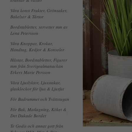
kransar & växter
Våra konst Frukter, Grönsaker,
Bakelser & Tårtor
Bordstabletter, servetter mm av
Lena Petersson
Våra Knoppar, Krokar,
Handtag, Kedjor & Konsoler
Hästar, Bordstabletter, Figurer
mm från Sverigealmanackan
Erkers Marie Persson
Våra Ljuslyktor, Ljusstakar,
glasklockor för ljus & Ljusfat
För Badrummet och Tvättstugan
För Bak, Matlagning, Köket &
Det Dukade Bordet
Te Godis och annat gott från