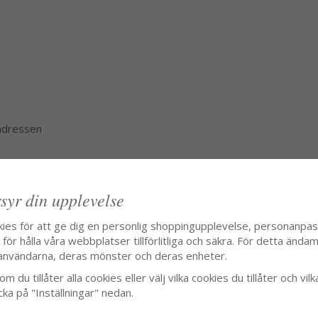
 adressen
syr din upplevelse
kies för att ge dig en personlig shoppingupplevelse, personanpa
ör hålla våra webbplatser tillförlitliga och säkra. För detta ändamå
användarna, deras mönster och deras enheter.
m du tillåter alla cookies eller välj vilka cookies du tillåter och vilk
cka på "Inställningar" nedan.