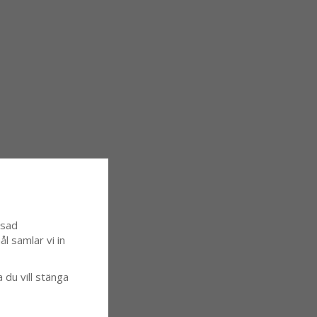
ssad
l samlar vi in
a du vill stänga