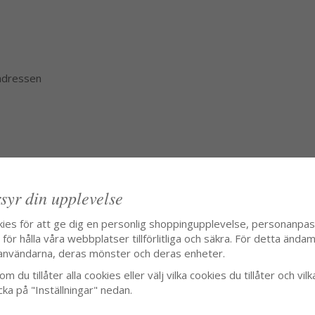
 adressen
syr din upplevelse
kies för att ge dig en personlig shoppingupplevelse, personanpa
ör hålla våra webbplatser tillförlitliga och säkra. För detta ändamå
användarna, deras mönster och deras enheter.
m du tillåter alla cookies eller välj vilka cookies du tillåter och vilk
cka på "Inställningar" nedan.