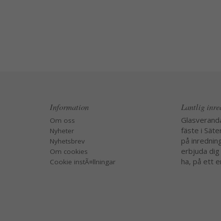
Information
Lantlig inr
Glasverand
Om oss
fäste i Säte
Nyheter
på inredning
Nyhetsbrev
erbjuda dig
Om cookies
ha, på ett e
Cookie instÃ¤llningar