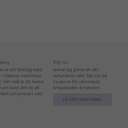
edning
Följ oss
an är ett företag med
Anmäl dig gärna till vårt
r i Dalarna, med fokus
nyhetsbrev eller följ oss på
. Vårt mål är att kunna
för våra bästa
Facebook
 som kund det du vill
erbjudanden & nyheter!
nkelt och prisvärt sätt.
FÅ VÅRT NYHETSBREV