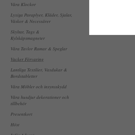
Våra Klockor
Lyxiga Paraplyer, Kläder, Sjalar,
Väskor & Necessärer
Skyltar, Tags &
Kylskåpsmagneter
Våra Tavlor Ramar & Speglar
Vacker Förvaring
Lantliga Textilier, Vaxdukar &
Bordstabletter
Våra Möbler och insynsskydd
Våra husdjur dekorationer och
tillbehör
Presentkort
Höst