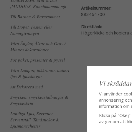
Tehuset JAVA, Mitt & Ditt
,MUDDUS, Kanelimamma mfl
Artikelnummer:
883464700
Till Barnen & Barnrummet
Direktlänk:
Till Dopet, Festen eller
Högerklicka och kopiera
Namngivningen
Våra Änglar, Älvor och Grav /
Minnes dekorationer
För paket, presenter & pyssel
Våra Lampor, takkronor, batteri
ljus & ljusslingor
Vi skräddar
Att Dekorera med
Vi använder coo
Smycken, smyckesställningar &
annonsering och f
Smyckeskrin
information om 
Lantliga Ljus, Servetter,
Klicka på "Okej" o
Servettställ, Tändstickor &
av genom att kli
Ljusmanschetter