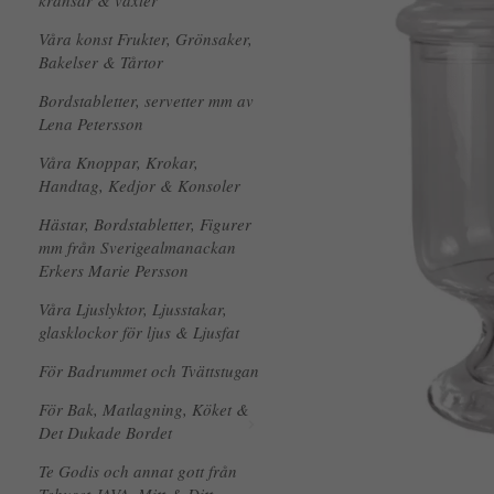
kransar & växter
Våra konst Frukter, Grönsaker,
Bakelser & Tårtor
Bordstabletter, servetter mm av
Lena Petersson
Våra Knoppar, Krokar,
Handtag, Kedjor & Konsoler
Hästar, Bordstabletter, Figurer
mm från Sverigealmanackan
Erkers Marie Persson
Våra Ljuslyktor, Ljusstakar,
glasklockor för ljus & Ljusfat
För Badrummet och Tvättstugan
För Bak, Matlagning, Köket &
Det Dukade Bordet
Te Godis och annat gott från