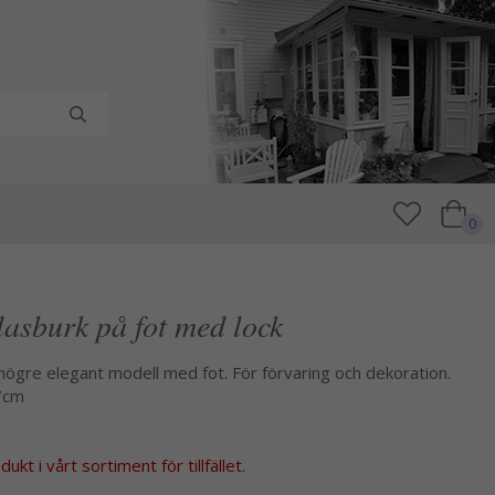
0
lasburk på fot med lock
högre elegant modell med fot. För förvaring och dekoration.
7cm
kt i vårt sortiment för tillfället.