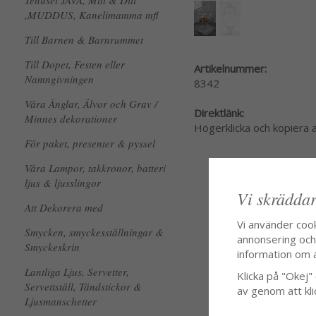
Tehuset JAVA, Mitt & Ditt
,MUDDUS, Kanelimamma mfl
Till Barnen & Barnrummet
Till Dopet, Festen eller
Artikelnummer:
Namngivningen
8342
Våra Änglar, Älvor och Grav /
Direktlänk:
Minnes dekorationer
Högerklicka och kopiera
För paket, presenter & pyssel
Våra Lampor, takkronor, batteri
ljus & ljusslingor
Vi skräddar
Att Dekorera med
Vi använder coo
Smycken, smyckesställningar &
annonsering och f
Smyckeskrin
information om 
Lantliga Ljus, Servetter,
Klicka på "Okej" o
Servettställ, Tändstickor &
av genom att kli
Ljusmanschetter