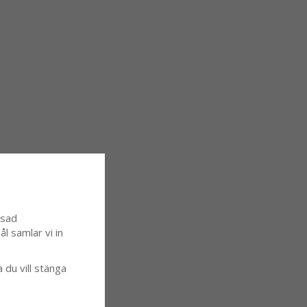
ssad
l samlar vi in
a du vill stänga