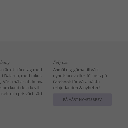
edning
Följ oss
an är ett företag med
Anmäl dig gärna till vårt
r i Dalarna, med fokus
nyhetsbrev eller följ oss på
. Vårt mål är att kunna
för våra bästa
Facebook
 som kund det du vill
erbjudanden & nyheter!
nkelt och prisvärt sätt.
FÅ VÅRT NYHETSBREV