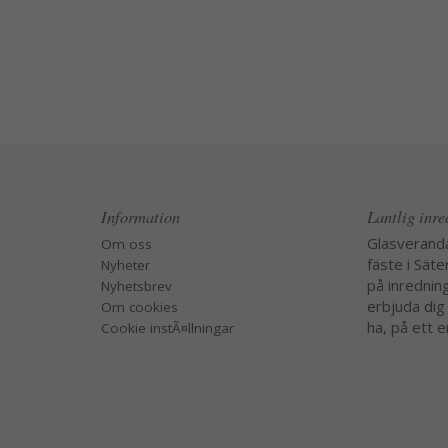
Information
Lantlig inr
Glasverand
Om oss
fäste i Säte
Nyheter
på inredning
Nyhetsbrev
erbjuda dig
Om cookies
ha, på ett e
Cookie instÃ¤llningar