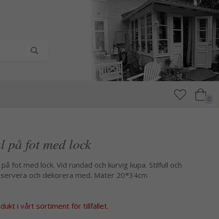
0
l på fot med lock
 på fot med lock. Vid rundad och kurvig kupa. Stilfull och
a, servera och dekorera med. Mäter 20*34cm
kt i vårt sortiment för tillfället.