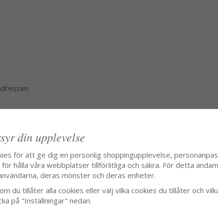
 adressen
syr din upplevelse
kies för att ge dig en personlig shoppingupplevelse, personanpa
ör hålla våra webbplatser tillförlitliga och säkra. För detta ändamå
användarna, deras mönster och deras enheter.
m du tillåter alla cookies eller välj vilka cookies du tillåter och vilk
cka på "Inställningar" nedan.