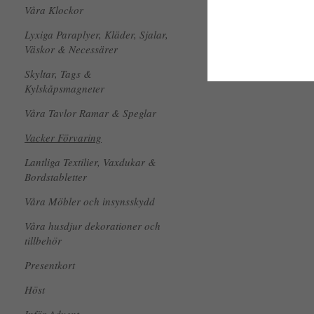
Våra Klockor
Lyxiga Paraplyer, Kläder, Sjalar,
Väskor & Necessärer
Skyltar, Tags &
Kylskåpsmagneter
Våra Tavlor Ramar & Speglar
Vacker Förvaring
Lantliga Textilier, Vaxdukar &
Bordstabletter
Våra Möbler och insynsskydd
Våra husdjur dekorationer och
tillbehör
Presentkort
Höst